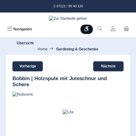
alt springen
07121 / 99 40 120
Werkzeugleiste anzeigen
Navigation
Übersicht
Home
Gardening & Geschenke
Vorherige
Nächste
Bobbin | Holzspule mit Juteschnur und
Schere
Bildergalerie überspringen