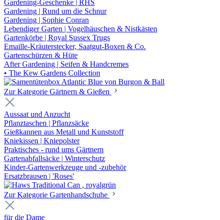
Gardening-Geschenke | RHS
Gardening | Rund um die Schnur
Gardening | Sophie Conran
Lebendiger Garten | Vogelhäuschen & Nistkästen
Gartenkörbe | Royal Sussex Trugs
Emaille-Kräuterstecker, Saatgut-Boxen & Co.
Gartenschürzen & Hüte
After Gardening | Seifen & Handcremes
• The Kew Gardens Collection
Zur Kategorie Gärtnern & Gießen
Aussaat und Anzucht
Pflanztaschen | Pflanzsäcke
Gießkannen aus Metall und Kunststoff
Kniekissen | Kniepolster
Praktisches - rund ums Gärtnern
Gartenabfallsäcke | Winterschutz
Kinder-Gartenwerkzeuge und -zubehör
Ersatzbrausen | 'Roses'
Zur Kategorie Gartenhandschuhe
für die Dame