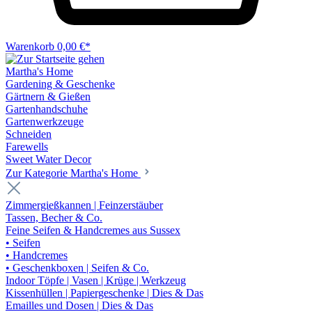
Warenkorb
0,00 €*
Martha's Home
Gardening & Geschenke
Gärtnern & Gießen
Gartenhandschuhe
Gartenwerkzeuge
Schneiden
Farewells
Sweet Water Decor
Zur Kategorie Martha's Home
Zimmergießkannen | Feinzerstäuber
Tassen, Becher & Co.
Feine Seifen & Handcremes aus Sussex
• Seifen
• Handcremes
• Geschenkboxen | Seifen & Co.
Indoor Töpfe | Vasen | Krüge | Werkzeug
Kissenhüllen | Papiergeschenke | Dies & Das
Emailles und Dosen | Dies & Das