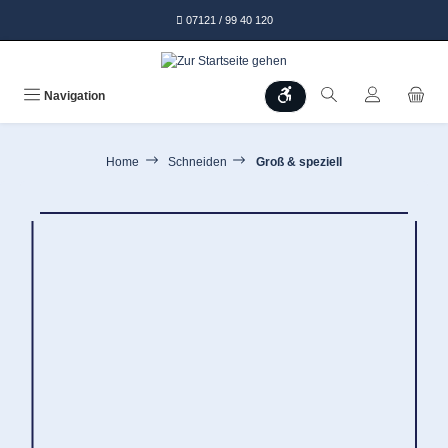
alt springen
07121 / 99 40 120
Werkzeugleiste anzeigen
Navigation
Home
Schneiden
Groß & speziell