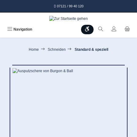
alt springen
07121 / 99 40 120
Werkzeugleiste anzeigen
Navigation
Home
Schneiden
Standard & speziell