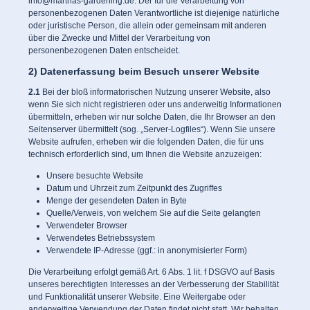
info@marthas-gardening.de. Der für die Verarbeitung von
personenbezogenen Daten Verantwortliche ist diejenige natürliche
oder juristische Person, die allein oder gemeinsam mit anderen
über die Zwecke und Mittel der Verarbeitung von
personenbezogenen Daten entscheidet.
2) Datenerfassung beim Besuch unserer Website
2.1
Bei der bloß informatorischen Nutzung unserer Website, also
wenn Sie sich nicht registrieren oder uns anderweitig Informationen
übermitteln, erheben wir nur solche Daten, die Ihr Browser an den
Seitenserver übermittelt (sog. „Server-Logfiles“). Wenn Sie unsere
Website aufrufen, erheben wir die folgenden Daten, die für uns
technisch erforderlich sind, um Ihnen die Website anzuzeigen:
Unsere besuchte Website
Datum und Uhrzeit zum Zeitpunkt des Zugriffes
Menge der gesendeten Daten in Byte
Quelle/Verweis, von welchem Sie auf die Seite gelangten
Verwendeter Browser
Verwendetes Betriebssystem
Verwendete IP-Adresse (ggf.: in anonymisierter Form)
Die Verarbeitung erfolgt gemäß Art. 6 Abs. 1 lit. f DSGVO auf Basis
unseres berechtigten Interesses an der Verbesserung der Stabilität
und Funktionalität unserer Website. Eine Weitergabe oder
anderweitige Verwendung der Daten findet nicht statt. Wir behalten