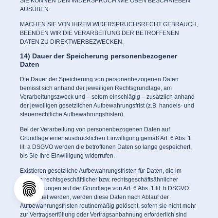
SIE KÖNNEN DEN WIDERSPRUCH WIE OBEN BESCHRIEBEN
AUSÜBEN.
MACHEN SIE VON IHREM WIDERSPRUCHSRECHT GEBRAUCH,
BEENDEN WIR DIE VERARBEITUNG DER BETROFFENEN
DATEN ZU DIREKTWERBEZWECKEN.
14) Dauer der Speicherung personenbezogener
Daten
Die Dauer der Speicherung von personenbezogenen Daten
bemisst sich anhand der jeweiligen Rechtsgrundlage, am
Verarbeitungszweck und – sofern einschlägig – zusätzlich anhand
der jeweiligen gesetzlichen Aufbewahrungsfrist (z.B. handels- und
steuerrechtliche Aufbewahrungsfristen).
Bei der Verarbeitung von personenbezogenen Daten auf
Grundlage einer ausdrücklichen Einwilligung gemäß Art. 6 Abs. 1
lit. a DSGVO werden die betroffenen Daten so lange gespeichert,
bis Sie Ihre Einwilligung widerrufen.
Existieren gesetzliche Aufbewahrungsfristen für Daten, die im
Rahmen rechtsgeschäftlicher bzw. rechtsgeschäftsähnlicher
Verpflichtungen auf der Grundlage von Art. 6 Abs. 1 lit. b DSGVO
verarbeitet werden, werden diese Daten nach Ablauf der
Aufbewahrungsfristen routinemäßig gelöscht, sofern sie nicht mehr
zur Vertragserfüllung oder Vertragsanbahnung erforderlich sind