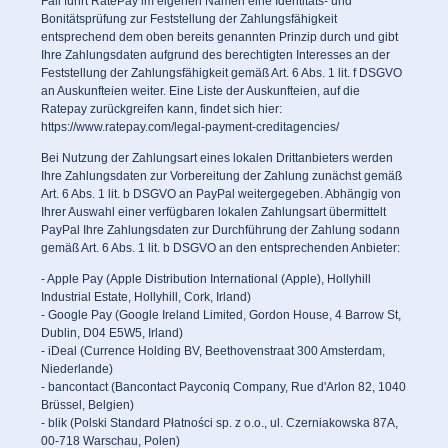
Fall führt RatePay im eigenen Namen eine Identitäts- und
Bonitätsprüfung zur Feststellung der Zahlungsfähigkeit
entsprechend dem oben bereits genannten Prinzip durch und gibt
Ihre Zahlungsdaten aufgrund des berechtigten Interesses an der
Feststellung der Zahlungsfähigkeit gemäß Art. 6 Abs. 1 lit. f DSGVO
an Auskunfteien weiter. Eine Liste der Auskunfteien, auf die
Ratepay zurückgreifen kann, findet sich hier:
https://www.ratepay.com/legal-payment-creditagencies/
Bei Nutzung der Zahlungsart eines lokalen Drittanbieters werden
Ihre Zahlungsdaten zur Vorbereitung der Zahlung zunächst gemäß
Art. 6 Abs. 1 lit. b DSGVO an PayPal weitergegeben. Abhängig von
Ihrer Auswahl einer verfügbaren lokalen Zahlungsart übermittelt
PayPal Ihre Zahlungsdaten zur Durchführung der Zahlung sodann
gemäß Art. 6 Abs. 1 lit. b DSGVO an den entsprechenden Anbieter:
- Apple Pay (Apple Distribution International (Apple), Hollyhill
Industrial Estate, Hollyhill, Cork, Irland)
- Google Pay (Google Ireland Limited, Gordon House, 4 Barrow St,
Dublin, D04 E5W5, Irland)
- iDeal (Currence Holding BV, Beethovenstraat 300 Amsterdam,
Niederlande)
- bancontact (Bancontact Payconiq Company, Rue d'Arlon 82, 1040
Brüssel, Belgien)
- blik (Polski Standard Płatności sp. z o.o., ul. Czerniakowska 87A,
00-718 Warschau, Polen)