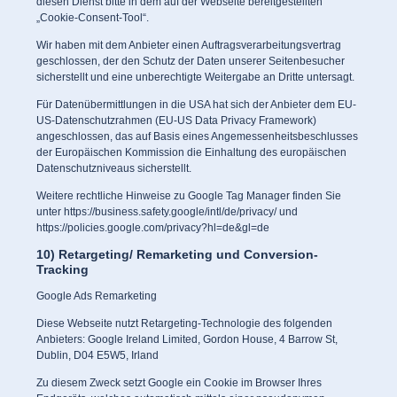
diesen Dienst bitte in dem auf der Webseite bereitgestellten
„Cookie-Consent-Tool“.
Wir haben mit dem Anbieter einen Auftragsverarbeitungsvertrag
geschlossen, der den Schutz der Daten unserer Seitenbesucher
sicherstellt und eine unberechtigte Weitergabe an Dritte untersagt.
Für Datenübermittlungen in die USA hat sich der Anbieter dem EU-
US-Datenschutzrahmen (EU-US Data Privacy Framework)
angeschlossen, das auf Basis eines Angemessenheitsbeschlusses
der Europäischen Kommission die Einhaltung des europäischen
Datenschutzniveaus sicherstellt.
Weitere rechtliche Hinweise zu Google Tag Manager finden Sie
unter
https://business.safety.google/intl/de/privacy/
und
https://policies.google.com/privacy?hl=de&gl=de
10) Retargeting/ Remarketing und Conversion-
Tracking
Google Ads Remarketing
Diese Webseite nutzt Retargeting-Technologie des folgenden
Anbieters: Google Ireland Limited, Gordon House, 4 Barrow St,
Dublin, D04 E5W5, Irland
Zu diesem Zweck setzt Google ein Cookie im Browser Ihres