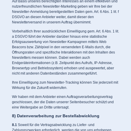
Auf Basis unseres berechtigten Interesses an einem effektiven und
nutzerfreundlichen Newsletter-Marketing geben wir Ihre bei der
Newsletter-Anmeldung bereitgestellten Daten gem. Art. 6 Abs. 1 lit. f
DSGVO an diesen Anbieter weiter, damit dieser den
Newsletterversand in unserem Auftrag übernimmt.
Vorbehaltlich Ihrer ausdrücklichen Einwilligung gem. Art. 6 Abs. 1 lit.
a DSGVO führt der Anbieter darüber hinaus eine statistische
Erfolgsauswertung von Newsletter-Kampagnen mittels Web
Beacons bzw. Zählpixel in den versendeten E-Mails durch, die
Öffnungsraten und spezifische Interaktionen mit den Inhalten des
Newsletters messen können. Dabei werden auch
Endgeräteinformationen (z.B. Zeitpunkt des Aufrufs, IP-Adresse,
Browsertyp und Betriebssystem) erhoben und ausgewertet, aber
nicht mit anderen Datenbeständen zusammengeführt.
Ihre Einwilligung zum Newsletter-Tracking können Sie jederzeit mit
Wirkung für die Zukunft widerrufen.
Wir haben mit dem Anbieter einen Auftragsverarbeitungsvertrag
geschlossen, der die Daten unserer Seitenbesucher schützt und
eine Weitergabe an Dritte untersagt.
8) Datenverarbeitung zur Bestellabwicklung
8.1
Soweit für die Vertragsabwicklung zu Liefer- und
Zahlungszwecken erforderlich, werden die von uns erhobenen