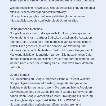
sicherstellt und eine unberechtigte Weitergabe an Dritte untersagt.
Weitere rechtliche Hinweise zu Google Analytics 4 finden Sie unter
https://business.safety.google/intl/de/privacy/
,
https://policies.google.com/privacy?hl=de&gl=de
und unter
https://policies.google.com/technologies/partner-sites
Demografische Merkmale
Google Analytics 4 nutzt die spezielle Funktion „demografische
Merkmale“ und kann darüber Statistiken erstellen, die Aussagen
über das Alter, Geschlecht und Interessen von Seitenbesuchern
treffen. Dies geschieht durch die Analyse von Werbung und
Informationen von Drittanbietern. Dadurch können Zielgruppen für
Marketingaktivitäten identifiziert werden. Die gesammelten Daten
können jedoch keiner bestimmten Person zugeordnet werden und
werden nach einer Speicherung für die Dauer von zwei Monaten
gelöscht.
Google Signals
Als Erweiterung zu Google Analytics 4 kann auf dieser Website
Google Signals verwendet werden, um geräteübergreifende
Berichte erstellen zu lassen. Wenn Sie personalisierte Anzeigen
aktiviert haben und Ihre Geräte mit Ihrem Google-Konto verknüpft
haben, kann Google vorbehaltlich Ihrer Einwilligung zur Nutzung
von Google Analytics gem. Art. 6 Abs. 1 lit. a DSGVO Ihr
Nutzungsverhalten geräteübergreifend analysieren und