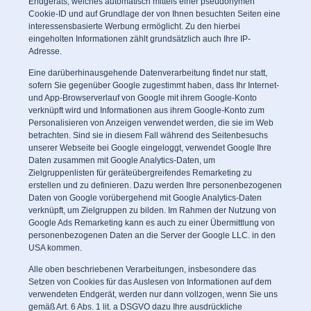
Endgeräts, welches automatisch mittels einer pseudonymen
Cookie-ID und auf Grundlage der von Ihnen besuchten Seiten eine
interessensbasierte Werbung ermöglicht. Zu den hierbei
eingeholten Informationen zählt grundsätzlich auch Ihre IP-
Adresse.
Eine darüberhinausgehende Datenverarbeitung findet nur statt,
sofern Sie gegenüber Google zugestimmt haben, dass Ihr Internet-
und App-Browserverlauf von Google mit ihrem Google-Konto
verknüpft wird und Informationen aus ihrem Google-Konto zum
Personalisieren von Anzeigen verwendet werden, die sie im Web
betrachten. Sind sie in diesem Fall während des Seitenbesuchs
unserer Webseite bei Google eingeloggt, verwendet Google Ihre
Daten zusammen mit Google Analytics-Daten, um
Zielgruppenlisten für geräteübergreifendes Remarketing zu
erstellen und zu definieren. Dazu werden Ihre personenbezogenen
Daten von Google vorübergehend mit Google Analytics-Daten
verknüpft, um Zielgruppen zu bilden. Im Rahmen der Nutzung von
Google Ads Remarketing kann es auch zu einer Übermittlung von
personenbezogenen Daten an die Server der Google LLC. in den
USA kommen.
Alle oben beschriebenen Verarbeitungen, insbesondere das
Setzen von Cookies für das Auslesen von Informationen auf dem
verwendeten Endgerät, werden nur dann vollzogen, wenn Sie uns
gemäß Art. 6 Abs. 1 lit. a DSGVO dazu Ihre ausdrückliche