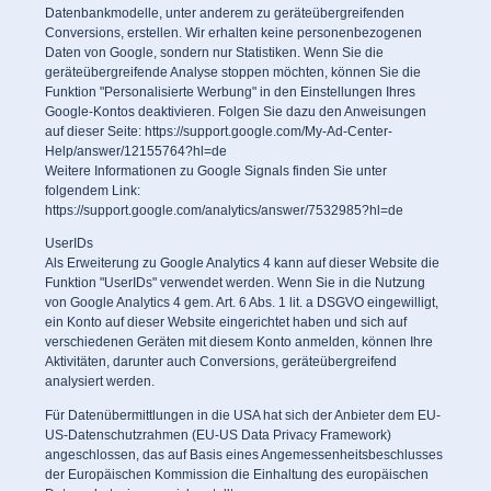
Datenbankmodelle, unter anderem zu geräteübergreifenden
Conversions, erstellen. Wir erhalten keine personenbezogenen
Daten von Google, sondern nur Statistiken. Wenn Sie die
geräteübergreifende Analyse stoppen möchten, können Sie die
Funktion "Personalisierte Werbung" in den Einstellungen Ihres
Google-Kontos deaktivieren. Folgen Sie dazu den Anweisungen
auf dieser Seite:
https://support.google.com/My-Ad-Center-
Help/answer/12155764?hl=de
Weitere Informationen zu Google Signals finden Sie unter
folgendem Link:
https://support.google.com/analytics/answer/7532985?hl=de
UserIDs
Als Erweiterung zu Google Analytics 4 kann auf dieser Website die
Funktion "UserIDs" verwendet werden. Wenn Sie in die Nutzung
von Google Analytics 4 gem. Art. 6 Abs. 1 lit. a DSGVO eingewilligt,
ein Konto auf dieser Website eingerichtet haben und sich auf
verschiedenen Geräten mit diesem Konto anmelden, können Ihre
Aktivitäten, darunter auch Conversions, geräteübergreifend
analysiert werden.
Für Datenübermittlungen in die USA hat sich der Anbieter dem EU-
US-Datenschutzrahmen (EU-US Data Privacy Framework)
angeschlossen, das auf Basis eines Angemessenheitsbeschlusses
der Europäischen Kommission die Einhaltung des europäischen