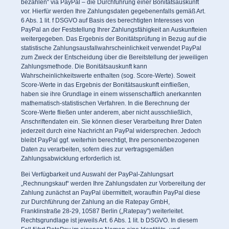
bezahlen“ via PayPal – die Durchführung einer Bonitätsauskunft
vor. Hierfür werden Ihre Zahlungsdaten gegebenenfalls gemäß Art.
6 Abs. 1 lit. f DSGVO auf Basis des berechtigten Interesses von
PayPal an der Feststellung Ihrer Zahlungsfähigkeit an Auskunfteien
weitergegeben. Das Ergebnis der Bonitätsprüfung in Bezug auf die
statistische Zahlungsausfallwahrscheinlichkeit verwendet PayPal
zum Zweck der Entscheidung über die Bereitstellung der jeweiligen
Zahlungsmethode. Die Bonitätsauskunft kann
Wahrscheinlichkeitswerte enthalten (sog. Score-Werte). Soweit
Score-Werte in das Ergebnis der Bonitätsauskunft einfließen,
haben sie ihre Grundlage in einem wissenschaftlich anerkannten
mathematisch-statistischen Verfahren. In die Berechnung der
Score-Werte fließen unter anderem, aber nicht ausschließlich,
Anschriftendaten ein. Sie können dieser Verarbeitung Ihrer Daten
jederzeit durch eine Nachricht an PayPal widersprechen. Jedoch
bleibt PayPal ggf. weiterhin berechtigt, Ihre personenbezogenen
Daten zu verarbeiten, sofern dies zur vertragsgemäßen
Zahlungsabwicklung erforderlich ist.
Bei Verfügbarkeit und Auswahl der PayPal-Zahlungsart
„Rechnungskauf“ werden Ihre Zahlungsdaten zur Vorbereitung der
Zahlung zunächst an PayPal übermittelt, woraufhin PayPal diese
zur Durchführung der Zahlung an die Ratepay GmbH,
Franklinstraße 28-29, 10587 Berlin („Ratepay") weiterleitet.
Rechtsgrundlage ist jeweils Art. 6 Abs. 1 lit. b DSGVO. In diesem