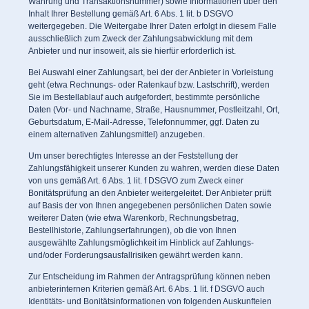
Währung und Transaktionsnummer) sowie Informationen über den
Inhalt Ihrer Bestellung gemäß Art. 6 Abs. 1 lit. b DSGVO
weitergegeben. Die Weitergabe Ihrer Daten erfolgt in diesem Falle
ausschließlich zum Zweck der Zahlungsabwicklung mit dem
Anbieter und nur insoweit, als sie hierfür erforderlich ist.
Bei Auswahl einer Zahlungsart, bei der der Anbieter in Vorleistung
geht (etwa Rechnungs- oder Ratenkauf bzw. Lastschrift), werden
Sie im Bestellablauf auch aufgefordert, bestimmte persönliche
Daten (Vor- und Nachname, Straße, Hausnummer, Postleitzahl, Ort,
Geburtsdatum, E-Mail-Adresse, Telefonnummer, ggf. Daten zu
einem alternativen Zahlungsmittel) anzugeben.
Um unser berechtigtes Interesse an der Feststellung der
Zahlungsfähigkeit unserer Kunden zu wahren, werden diese Daten
von uns gemäß Art. 6 Abs. 1 lit. f DSGVO zum Zweck einer
Bonitätsprüfung an den Anbieter weitergeleitet. Der Anbieter prüft
auf Basis der von Ihnen angegebenen persönlichen Daten sowie
weiterer Daten (wie etwa Warenkorb, Rechnungsbetrag,
Bestellhistorie, Zahlungserfahrungen), ob die von Ihnen
ausgewählte Zahlungsmöglichkeit im Hinblick auf Zahlungs-
und/oder Forderungsausfallrisiken gewährt werden kann.
Zur Entscheidung im Rahmen der Antragsprüfung können neben
anbieterinternen Kriterien gemäß Art. 6 Abs. 1 lit. f DSGVO auch
Identitäts- und Bonitätsinformationen von folgenden Auskunfteien