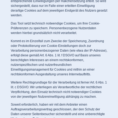
entsprechende Einwilligungen per Häkchensetzung erteilt. So wird
sichergestellt, dass nur im Falle einer erteilten Einwilligung
derartige Cookies auf dem jeweiligen Endgerät des Nutzers gesetzt
werden.
Das Tool setzt technisch notwendige Cookies, um Ihre Cookie-
Präferenzen zu speichern. Personenbezogene Nutzerdaten
werden hierbei grundsätzlich nicht verarbeitet.
Kommt es im Einzelfall zum Zwecke der Speicherung, Zuordnung
oder Protokollierung von Cookie-Einstellungen doch zur
Verarbeitung personenbezogener Daten (wie etwa der IP-Adresse),
erfolgt diese gemäß Art. 6 Abs. 1 lit. f DSGVO auf Basis unseres
berechtigten Interesses an einem rechtskonformen,
nutzerspezifischen und nutzerfreundlichen
Einwilligungsmanagement für Cookies und mithin an einer
rechtskonformen Ausgestaltung unseres Internetauftritts.
Weitere Rechtsgrundlage für die Verarbeitung ist ferner Art. 6 Abs. 1
lit. c DSGVO. Wir unterliegen als Verantwortliche der rechtlichen
Verpflichtung, den Einsatz technisch nicht notwendiger Cookies
von der jeweiligen Nutzereinwilligung abhängig zu machen.
Soweit erforderlich, haben wir mit dem Anbieter einen
Auftragsverarbeitungsvertrag geschlossen, der den Schutz der
Daten unserer Seitenbesucher sicherstellt und eine unberechtigte