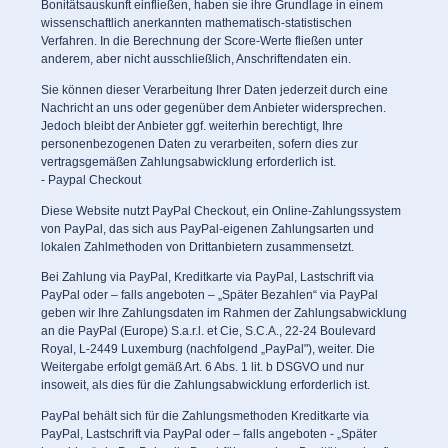
Bonitätsauskunft einfließen, haben sie ihre Grundlage in einem
wissenschaftlich anerkannten mathematisch-statistischen
Verfahren. In die Berechnung der Score-Werte fließen unter
anderem, aber nicht ausschließlich, Anschriftendaten ein.
Sie können dieser Verarbeitung Ihrer Daten jederzeit durch eine
Nachricht an uns oder gegenüber dem Anbieter widersprechen.
Jedoch bleibt der Anbieter ggf. weiterhin berechtigt, Ihre
personenbezogenen Daten zu verarbeiten, sofern dies zur
vertragsgemäßen Zahlungsabwicklung erforderlich ist.
- Paypal Checkout
Diese Website nutzt PayPal Checkout, ein Online-Zahlungssystem
von PayPal, das sich aus PayPal-eigenen Zahlungsarten und
lokalen Zahlmethoden von Drittanbietern zusammensetzt.
Bei Zahlung via PayPal, Kreditkarte via PayPal, Lastschrift via
PayPal oder – falls angeboten – „Später Bezahlen“ via PayPal
geben wir Ihre Zahlungsdaten im Rahmen der Zahlungsabwicklung
an die PayPal (Europe) S.a.r.l. et Cie, S.C.A., 22-24 Boulevard
Royal, L-2449 Luxemburg (nachfolgend „PayPal"), weiter. Die
Weitergabe erfolgt gemäß Art. 6 Abs. 1 lit. b DSGVO und nur
insoweit, als dies für die Zahlungsabwicklung erforderlich ist.
PayPal behält sich für die Zahlungsmethoden Kreditkarte via
PayPal, Lastschrift via PayPal oder – falls angeboten - „Später