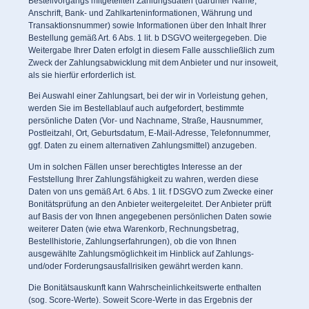
Bestellvorgangs mitgeteilten Zahlungsdaten (darunter Name,
Anschrift, Bank- und Zahlkarteninformationen, Währung und
Transaktionsnummer) sowie Informationen über den Inhalt Ihrer
Bestellung gemäß Art. 6 Abs. 1 lit. b DSGVO weitergegeben. Die
Weitergabe Ihrer Daten erfolgt in diesem Falle ausschließlich zum
Zweck der Zahlungsabwicklung mit dem Anbieter und nur insoweit,
als sie hierfür erforderlich ist.
Bei Auswahl einer Zahlungsart, bei der wir in Vorleistung gehen,
werden Sie im Bestellablauf auch aufgefordert, bestimmte
persönliche Daten (Vor- und Nachname, Straße, Hausnummer,
Postleitzahl, Ort, Geburtsdatum, E-Mail-Adresse, Telefonnummer,
ggf. Daten zu einem alternativen Zahlungsmittel) anzugeben.
Um in solchen Fällen unser berechtigtes Interesse an der
Feststellung Ihrer Zahlungsfähigkeit zu wahren, werden diese
Daten von uns gemäß Art. 6 Abs. 1 lit. f DSGVO zum Zwecke einer
Bonitätsprüfung an den Anbieter weitergeleitet. Der Anbieter prüft
auf Basis der von Ihnen angegebenen persönlichen Daten sowie
weiterer Daten (wie etwa Warenkorb, Rechnungsbetrag,
Bestellhistorie, Zahlungserfahrungen), ob die von Ihnen
ausgewählte Zahlungsmöglichkeit im Hinblick auf Zahlungs-
und/oder Forderungsausfallrisiken gewährt werden kann.
Die Bonitätsauskunft kann Wahrscheinlichkeitswerte enthalten
(sog. Score-Werte). Soweit Score-Werte in das Ergebnis der