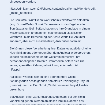
einbezogen werden:
https://cdn.klarna.com/1.0/shared/content/legal/terms/0/de_de/credit
_rating_agencies
Die Bonitätsauskunft kann Wahrscheinlichkeitswerte enthalten
(sog. Score-Werte). Soweit Score-Werte in das Ergebnis der
Bonitätsauskunft einfließen, haben sie ihre Grundlage in einem
wissenschaftlich anerkannten mathematisch-statistischen
Verfahren. In die Berechnung der Score-Werte fließen unter
anderem, aber nicht ausschließlich, Anschriftendaten ein.
Sie können dieser Verarbeitung Ihrer Daten jederzeit durch eine
Nachricht an uns oder gegenüber dem Anbieter widersprechen.
Jedoch bleibt der Anbieter ggf. weiterhin berechtigt, Ihre
personenbezogenen Daten zu verarbeiten, sofern dies zur
vertragsgemäßen Zahlungsabwicklung erforderlich ist.
- Paypal
Auf dieser Website stehen eine oder mehrere Online-
Zahlungsarten des folgenden Anbieters zur Verfügung: PayPal
(Europe) S.a.r.l. et Cie, S.C.A., 22-24 Boulevard Royal, L-2449
Luxemburg
Bei Auswahl einer Zahlungsart des Anbieters, bei der Sie in
Vorleistung gehen, werden an diesen Ihre im Rahmen des