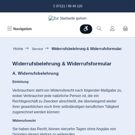
alt springen
07121 / 99 40 120
Werkzeugleiste anzeigen
Navigation
Home
Widerrufsbelehrung & Widerrufsformular
Service
Widerrufsbelehrung & Widerrufsformular
A. Widerrufsbelehrung
Einleitung
Verbrauchern steht ein Widerrufsrecht nach folgender Maßgabe zu,
wobei Verbraucher jede natürliche Person ist, die ein
Rechtsgeschäft zu Zwecken abschließt, die überwiegend weder
ihrer gewerblichen noch ihrer selbständigen beruflichen Tätigkeit
zugerechnet werden können:
Widerrufsrecht
Sie haben das Recht, binnen vierzehn Tagen ohne Angabe von
Gründen diesen Vertrag zu widerrufen.