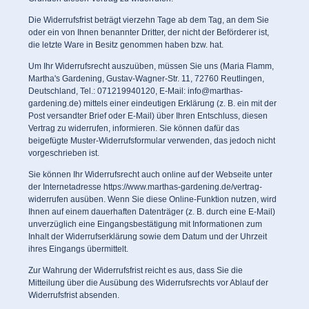
Die Widerrufsfrist beträgt vierzehn Tage ab dem Tag, an dem Sie
oder ein von Ihnen benannter Dritter, der nicht der Beförderer ist,
die letzte Ware in Besitz genommen haben bzw. hat.
Um Ihr Widerrufsrecht auszuüben, müssen Sie uns (Maria Flamm,
Martha's Gardening, Gustav-Wagner-Str. 11, 72760 Reutlingen,
Deutschland, Tel.: 071219940120, E-Mail: info@marthas-
gardening.de) mittels einer eindeutigen Erklärung (z. B. ein mit der
Post versandter Brief oder E-Mail) über Ihren Entschluss, diesen
Vertrag zu widerrufen, informieren. Sie können dafür das
beigefügte Muster-Widerrufsformular verwenden, das jedoch nicht
vorgeschrieben ist.
Sie können Ihr Widerrufsrecht auch online auf der Webseite unter
der Internetadresse
https://www.marthas-gardening.de/vertrag-
widerrufen
ausüben. Wenn Sie diese Online-Funktion nutzen, wird
Ihnen auf einem dauerhaften Datenträger (z. B. durch eine E-Mail)
unverzüglich eine Eingangsbestätigung mit Informationen zum
Inhalt der Widerrufserklärung sowie dem Datum und der Uhrzeit
ihres Eingangs übermittelt.
Zur Wahrung der Widerrufsfrist reicht es aus, dass Sie die
Mitteilung über die Ausübung des Widerrufsrechts vor Ablauf der
Widerrufsfrist absenden.