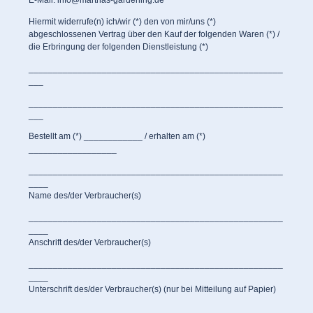
E-Mail: info@marthas-gardening.de
Hiermit widerrufe(n) ich/wir (*) den von mir/uns (*)
abgeschlossenen Vertrag über den Kauf der folgenden Waren (*) /
die Erbringung der folgenden Dienstleistung (*)
____________________________________________________
___
____________________________________________________
___
Bestellt am (*) ____________ / erhalten am (*)
__________________
____________________________________________________
____
Name des/der Verbraucher(s)
____________________________________________________
____
Anschrift des/der Verbraucher(s)
____________________________________________________
____
Unterschrift des/der Verbraucher(s) (nur bei Mitteilung auf Papier)
_________________________