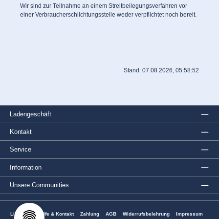
Wir sind zur Teilnahme an einem Streitbeilegungsverfahren vor
einer Verbraucherschlichtungsstelle weder verpflichtet noch bereit.
Stand: 07.08.2026, 05:58:52
Ladengeschäft
Kontakt
Service
Information
Unsere Communities
Lieferung
Hilfe & Kontakt
Zahlung
AGB
Widerrufsbelehrung
Impressum