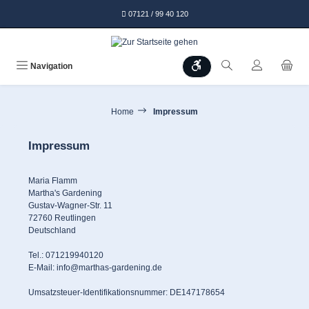
alt springen
07121 / 99 40 120
Werkzeugleiste anzeigen
Navigation
Home
Impressum
Impressum
Maria Flamm
Martha's Gardening
Gustav-Wagner-Str. 11
72760 Reutlingen
Deutschland
Tel.: 071219940120
E-Mail: info@marthas-gardening.de
Umsatzsteuer-Identifikationsnummer: DE147178654