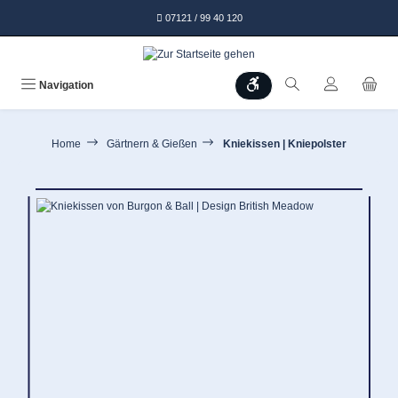
alt springen
07121 / 99 40 120
Werkzeugleiste anzeigen
Navigation
Home
Gärtnern & Gießen
Kniekissen | Kniepolster