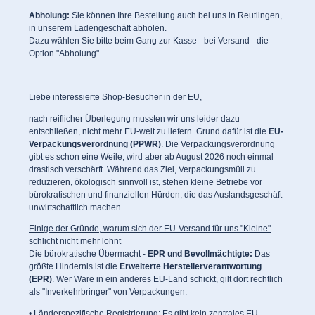
Abholung:
Sie können Ihre Bestellung auch bei uns in Reutlingen,
in unserem Ladengeschäft abholen.
Dazu wählen Sie bitte beim Gang zur Kasse - bei Versand - die
Option "Abholung".
Liebe interessierte Shop-Besucher in der EU,
nach reiflicher Überlegung mussten wir uns leider dazu
entschließen, nicht mehr EU-weit zu liefern. Grund dafür ist die
EU-
Verpackungsverordnung (PPWR)
. Die Verpackungsverordnung
gibt es schon eine Weile, wird aber ab August 2026 noch einmal
drastisch verschärft. Während das Ziel, Verpackungsmüll zu
reduzieren, ökologisch sinnvoll ist, stehen kleine Betriebe vor
bürokratischen und finanziellen Hürden, die das Auslandsgeschäft
unwirtschaftlich machen.
Einige der Gründe, warum sich der EU-Versand für uns "Kleine"
schlicht nicht mehr lohnt
Die bürokratische Übermacht -
EPR und Bevollmächtigte:
Das
größte Hindernis ist die
Erweiterte Herstellerverantwortung
(EPR)
. Wer Ware in ein anderes EU-Land schickt, gilt dort rechtlich
als "Inverkehrbringer" von Verpackungen.
• Länderspezifische Registrierung: Es gibt kein zentrales EU-