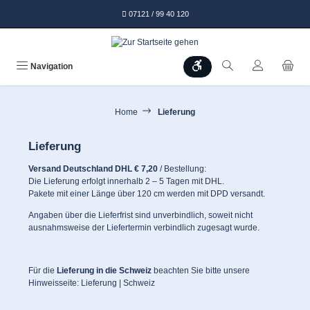
alt springen
07121 / 99 40 120
Werkzeugleiste anzeigen
Navigation
Home
Lieferung
Lieferung
Versand Deutschland DHL € 7,20
/ Bestellung:
Die Lieferung erfolgt innerhalb 2 – 5 Tagen mit DHL.
Pakete mit einer Länge über 120 cm werden mit DPD versandt.
Angaben über die Lieferfrist sind unverbindlich, soweit nicht
ausnahmsweise der Liefertermin verbindlich zugesagt wurde.
Für die
Lieferung in die Schweiz
beachten Sie bitte unsere
Hinweisseite: Lieferung | Schweiz