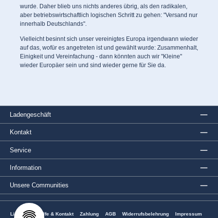
wurde. Daher blieb uns nichts anderes übrig, als den radikalen,
aber betriebswirtschaftlich logischen Schritt zu gehen: "Versand nur
innerhalb Deutschlands".
Vielleicht besinnt sich unser vereinigtes Europa irgendwann wieder
auf das, wofür es angetreten ist und gewählt wurde: Zusammenhalt,
Einigkeit und Vereinfachung - dann könnten auch wir "Kleine"
wieder Europäer sein und sind wieder gerne für Sie da.
Ladengeschäft
Kontakt
Service
Information
Unsere Communities
Lieferung
Hilfe & Kontakt
Zahlung
AGB
Widerrufsbelehrung
Impressum