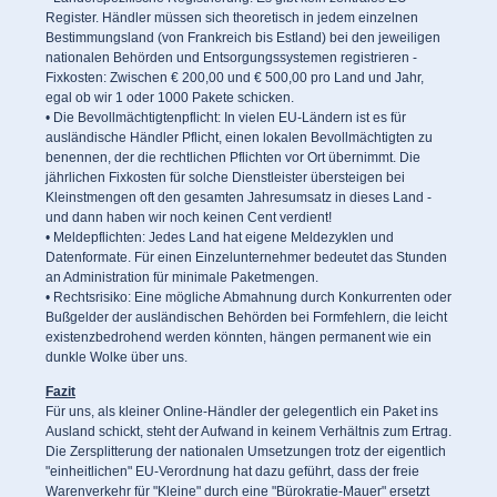
Register. Händler müssen sich theoretisch in jedem einzelnen
Bestimmungsland (von Frankreich bis Estland) bei den jeweiligen
nationalen Behörden und Entsorgungssystemen registrieren -
Fixkosten: Zwischen € 200,00 und € 500,00 pro Land und Jahr,
egal ob wir 1 oder 1000 Pakete schicken.
• Die Bevollmächtigtenpflicht: In vielen EU-Ländern ist es für
ausländische Händler Pflicht, einen lokalen Bevollmächtigten zu
benennen, der die rechtlichen Pflichten vor Ort übernimmt. Die
jährlichen Fixkosten für solche Dienstleister übersteigen bei
Kleinstmengen oft den gesamten Jahresumsatz in dieses Land -
und dann haben wir noch keinen Cent verdient!
• Meldepflichten: Jedes Land hat eigene Meldezyklen und
Datenformate. Für einen Einzelunternehmer bedeutet das Stunden
an Administration für minimale Paketmengen.
• Rechtsrisiko: Eine mögliche Abmahnung durch Konkurrenten oder
Bußgelder der ausländischen Behörden bei Formfehlern, die leicht
existenzbedrohend werden könnten, hängen permanent wie ein
dunkle Wolke über uns.
Fazit
Für uns, als kleiner Online-Händler der gelegentlich ein Paket ins
Ausland schickt, steht der Aufwand in keinem Verhältnis zum Ertrag.
Die Zersplitterung der nationalen Umsetzungen trotz der eigentlich
"einheitlichen" EU-Verordnung hat dazu geführt, dass der freie
Warenverkehr für "Kleine" durch eine "Bürokratie-Mauer" ersetzt