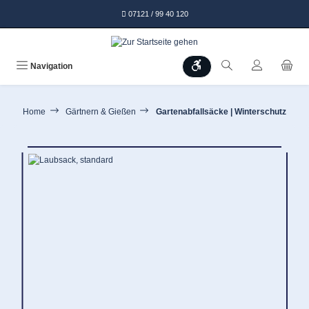
alt springen
07121 / 99 40 120
Werkzeugleiste anzeigen
Navigation
Home
Gärtnern & Gießen
Gartenabfallsäcke | Winterschutz