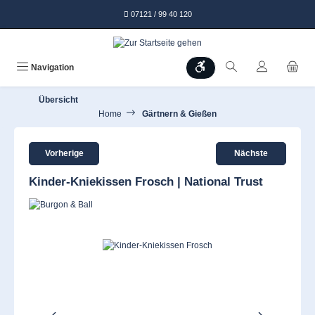
alt springen
07121 / 99 40 120
Werkzeugleiste anzeigen
Navigation
Übersicht
Home
Gärtnern & Gießen
Vorherige
Nächste
Kinder-Kniekissen Frosch | National Trust
Bildergalerie überspringen