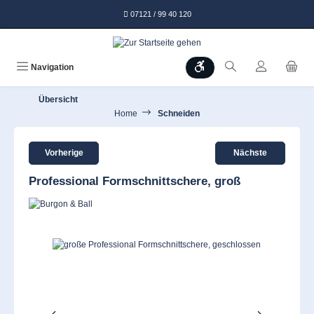
alt springen
07121 / 99 40 120
Werkzeugleiste anzeigen
Navigation
Übersicht
Home
Schneiden
Vorherige
Nächste
Professional Formschnittschere, groß
Bildergalerie überspringen