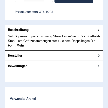
Produktnummer:
GTS-TOPS
Beschreibung
Soft Squeeze Topiary Trimming Shear LargeZwei Stück Sheffield-
Stahl - am Griff zusammengenietet zu einem Doppelbogen.Die
For…
Mehr
Hersteller
Bewertungen
Produktgalerie überspringen
Verwandte Artikel