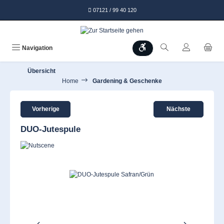
alt springen
07121 / 99 40 120
Werkzeugleiste anzeigen
Navigation
Übersicht
Home
Gardening & Geschenke
Vorherige
Nächste
DUO-Jutespule
Bildergalerie überspringen