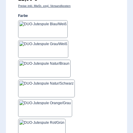
Preise inkl. MwSt. zzgl. Versandkosten
auswählen
Farbe
Blau/Weiß
Grau/Weiß
Natur/Braun
Natur/Schwarz
Orange/Grau
Rot/Grün