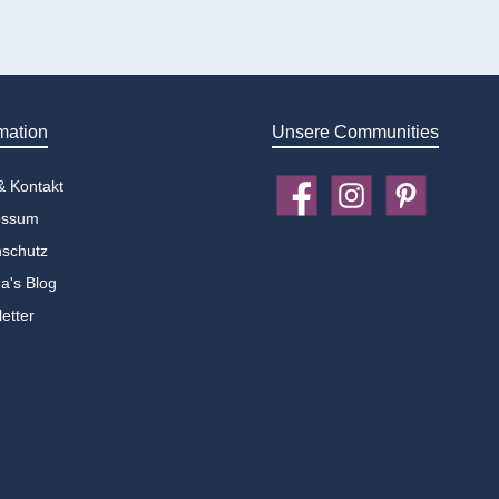
mation
Unsere Communities
 & Kontakt
Facebook
Instagram
Pinterest
essum
schutz
a's Blog
etter