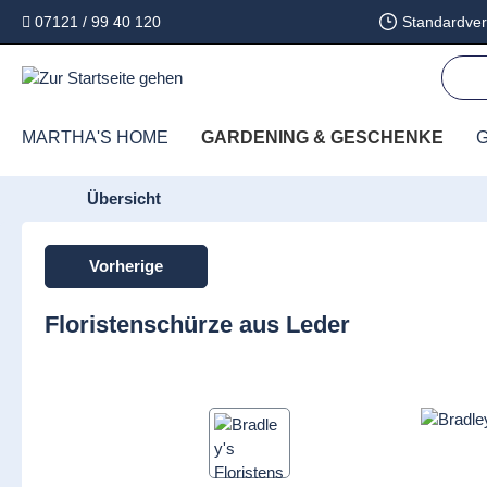
07121 / 99 40 120
Standardver
springen
Zur Hauptnavigation springen
MARTHA'S HOME
GARDENING & GESCHENKE
G
Übersicht
Vorherige
Floristenschürze aus Leder
Bildergalerie überspringen