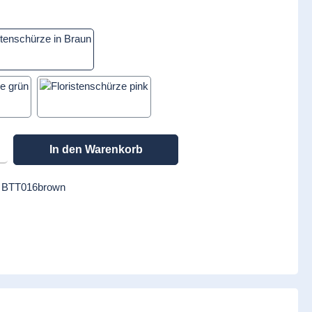
Braun
Pink
en gewünschten Wert ein oder benutze die Schaltflächen um die Anzahl zu erhöhen
In den Warenkorb
:
BTT016brown