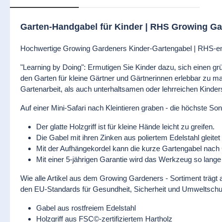
Garten-Handgabel für Kinder | RHS Growing G
Hochwertige Growing Gardeners Kinder-Gartengabel | RHS-em
"Learning by Doing": Ermutigen Sie Kinder dazu, sich einen
den Garten für kleine Gärtner und Gärtnerinnen erlebbar zu 
Gartenarbeit, als auch unterhaltsamen oder lehrreichen Kinder
Auf einer Mini-Safari nach Kleintieren graben - die höchste S
Der glatte Holzgriff ist für kleine Hände leicht zu greifen.
Die Gabel mit ihren Zinken aus poliertem Edelstahl gleite
Mit der Aufhängekordel kann die kurze Gartengabel nach
Mit einer 5-jährigen Garantie wird das Werkzeug so lang
Wie alle Artikel aus dem Growing Gardeners - Sortiment träg
den EU-Standards für Gesundheit, Sicherheit und Umweltschut
Gabel aus rostfreiem Edelstahl
Holzgriff aus FSC©-zertifiziertem Hartholz