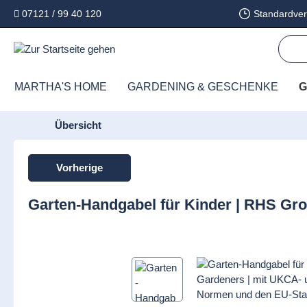
07121 / 99 40 120
Standardver
springen
Zur Hauptnavigation springen
MARTHA'S HOME
GARDENING & GESCHENKE
G
Übersicht
Vorherige
Garten-Handgabel für Kinder | RHS Gr
Bildergalerie überspringen