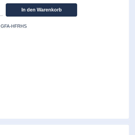
en gewünschten Wert ein oder benutze die Schaltflächen um die Anzahl zu erhöhen
In den Warenkorb
:
GFA-HFRHS