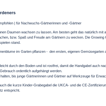
ardeners
pfohlen | für Nachwuchs-Gärtnerinnen und -Gärtner
 grünen Daumen wachsen zu lassen. Am besten geht das natürlich mi
machen, bzw. Spaß und Freude am Gärtnern zu wecken. Die Growing G
spielen stand.
onnenblume im Garten pflanzen - den ersten, eigenen Gemüsegarten an
t leicht durch den Boden und ist rostfrei, damit die Handgabel auch n
 Gebrauch ordentlich aufgehängt werden.
e halten, bis junge Gärtnerinnen und Gärtner auf Werkzeuge für Erw
t auch die kurze Kinder-Grabegabel die UKCA- und die CE-Zertifizi
z entspricht.