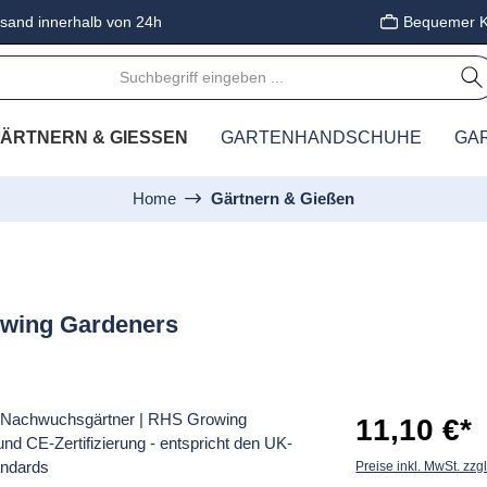
sand innerhalb von 24h
Bequemer K
ÄRTNERN & GIESSEN
GARTENHANDSCHUHE
GA
Home
Gärtnern & Gießen
owing Gardeners
11,10 €*
Preise inkl. MwSt. zzg