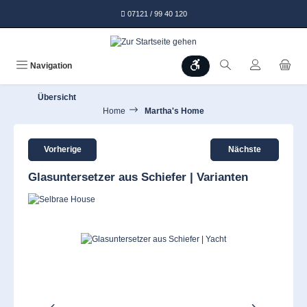
alt springen
07121 / 99 40 120
Werkzeugleiste anzeigen
Navigation
Übersicht
Home
Martha's Home
Vorherige
Nächste
Glasuntersetzer aus Schiefer | Varianten
Bildergalerie überspringen