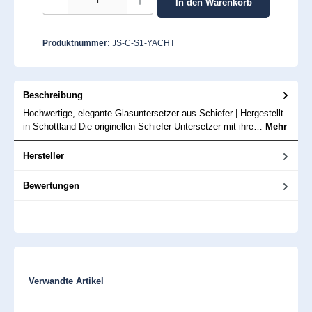
In den Warenkorb
Produktnummer:
JS-C-S1-YACHT
Beschreibung
Hochwertige, elegante Glasuntersetzer aus Schiefer | Hergestellt
in Schottland Die originellen Schiefer-Untersetzer mit ihre…
Mehr
Hersteller
Bewertungen
Produktgalerie überspringen
Verwandte Artikel