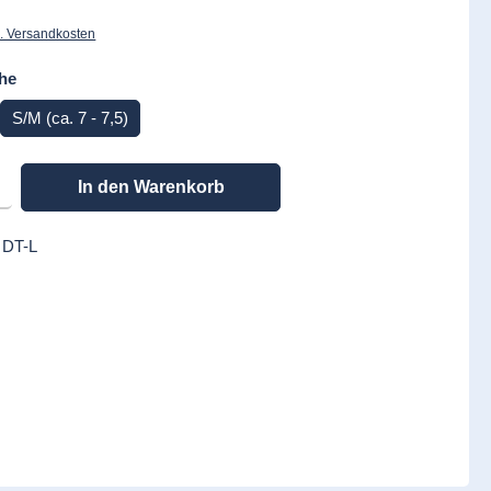
l. Versandkosten
auswählen
he
S/M (ca. 7 - 7,5)
en gewünschten Wert ein oder benutze die Schaltflächen um die Anzahl zu erhöhen
In den Warenkorb
:
DT-L