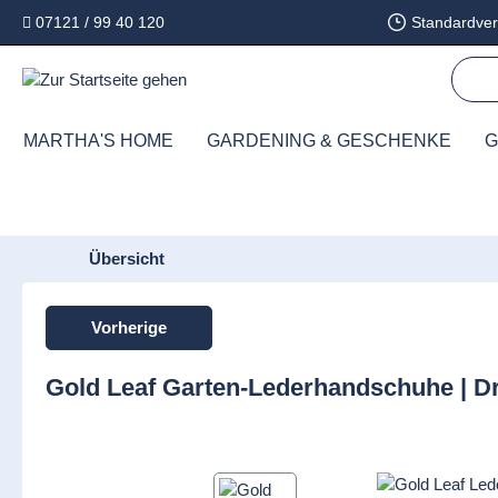
07121 / 99 40 120
Standardver
springen
Zur Hauptnavigation springen
MARTHA'S HOME
GARDENING & GESCHENKE
G
Übersicht
Vorherige
Gold Leaf Garten-Lederhandschuhe | 
Bildergalerie überspringen