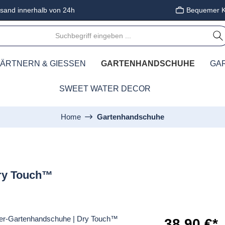
sand innerhalb von 24h
Bequemer K
ÄRTNERN & GIESSEN
GARTENHANDSCHUHE
GA
SWEET WATER DECOR
Home
Gartenhandschuhe
Dry Touch™
38,90 €*