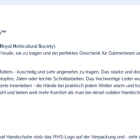
ch™
R
oyal
H
orticultural
S
ociety)
eude, sie zu tragen und ein perfektes Geschenk für Gärtnerinnen un
ters - kuschelig und sehr angenehm zu tragen. Das starke und doch
Umtopfen, Jäten oder leichte Schnittarbeiten. Das hochwertige Leder
rte Innenleben - die Hände bei praktisch jedem Wetter warm und tr
hl und bieten weit mehr Komfort als man bei derart soliden Handsc
 Leaf Handschuhe stolz das RHS-Logo auf der Verpackung und - sehr a