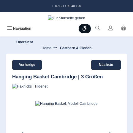
alt springen
07121 / 99 40 120
Werkzeugleiste anzeigen
Navigation
Übersicht
Home
Gärtnern & Gießen
Vorherige
Nächste
Hanging Basket Cambridge | 3 Größen
Bildergalerie überspringen