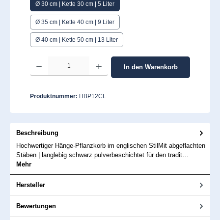
Ø 30 cm | Kette 30 cm | 5 Liter
Ø 35 cm | Kette 40 cm | 9 Liter
Ø 40 cm | Kette 50 cm | 13 Liter
Produkt Anzahl: Gib den gewünschten Wert ein oder benutze die Schaltflächen um 
In den Warenkorb
Produktnummer:
HBP12CL
Beschreibung
Hochwertiger Hänge-Pflanzkorb im englischen StilMit abgeflachten
Stäben | langlebig schwarz pulverbeschichtet für den tradit…
Mehr
Hersteller
Bewertungen