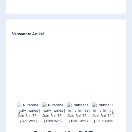
Produktgalerie überspringen
Verwandte Artikel
<
>