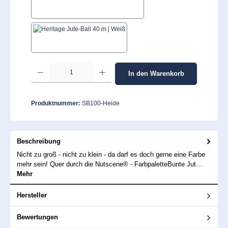
Tomatenrot
Weiß
Produkt Anzahl: Gib den gewünschten Wert ein oder benutze die Schaltflächen um 
In den Warenkorb
Produktnummer:
SB100-Heide
Beschreibung
Nicht zu groß - nicht zu klein - da darf es doch gerne eine Farbe
mehr sein! Quer durch die Nutscene® - FarbpaletteBunte Jut…
Mehr
Hersteller
Bewertungen