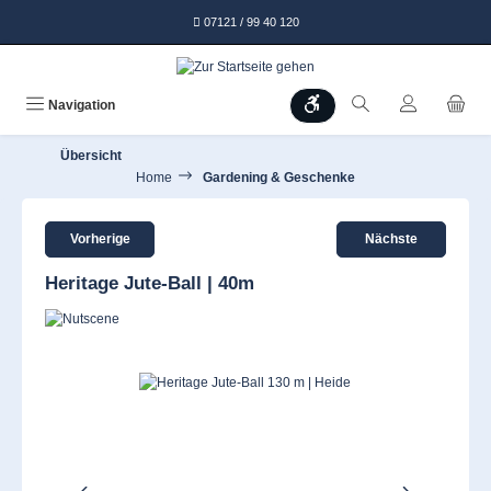
alt springen
07121 / 99 40 120
Werkzeugleiste anzeigen
Navigation
Übersicht
Home
Gardening & Geschenke
Vorherige
Nächste
Heritage Jute-Ball | 40m
Bildergalerie überspringen