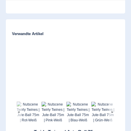
Produktgalerie überspringen
Verwandte Artikel
<
>