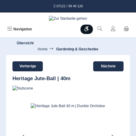
alt springen
07121 / 99 40 120
Werkzeugleiste anzeigen
Navigation
Übersicht
Home
Gardening & Geschenke
Vorherige
Nächste
Heritage Jute-Ball | 40m
Bildergalerie überspringen