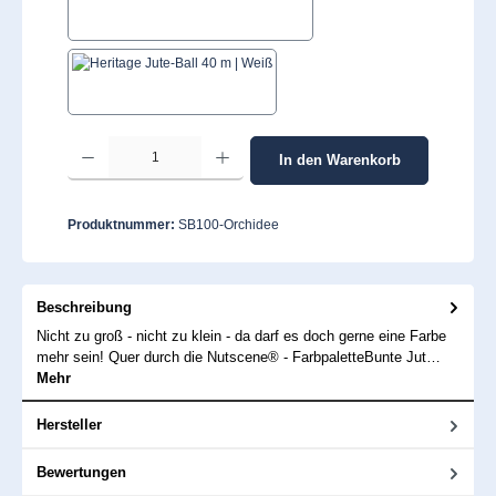
Tomatenrot
Weiß
Produkt Anzahl: Gib den gewünschten Wert ein oder benutze die Schaltflächen um 
In den Warenkorb
Produktnummer:
SB100-Orchidee
Beschreibung
Nicht zu groß - nicht zu klein - da darf es doch gerne eine Farbe
mehr sein! Quer durch die Nutscene® - FarbpaletteBunte Jut…
Mehr
Hersteller
Bewertungen