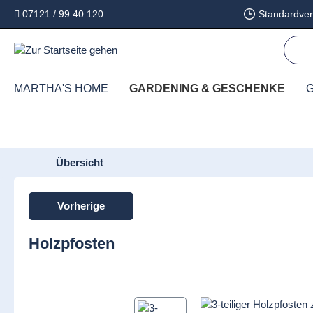
07121 / 99 40 120
Standardver
springen
Zur Hauptnavigation springen
MARTHA'S HOME
GARDENING & GESCHENKE
G
Übersicht
Vorherige
Holzpfosten
Bildergalerie überspringen