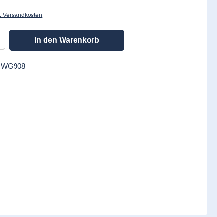
l. Versandkosten
en gewünschten Wert ein oder benutze die Schaltflächen um die Anzahl zu erhöhen
In den Warenkorb
:
WG908