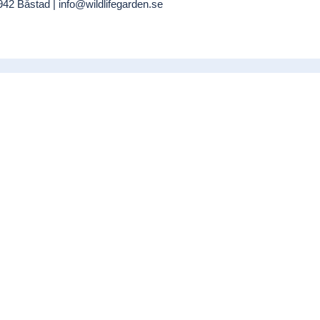
942 Båstad | info@wildlifegarden.se