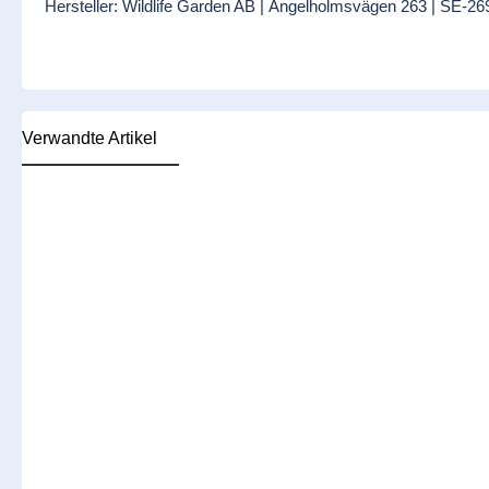
Hersteller: Wildlife Garden AB | Ängelholmsvägen 263 | SE-26
Verwandte Artikel
Produktgalerie überspringen