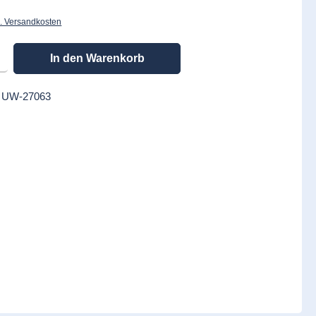
l. Versandkosten
en gewünschten Wert ein oder benutze die Schaltflächen um die Anzahl zu erhöhen
In den Warenkorb
:
UW-27063