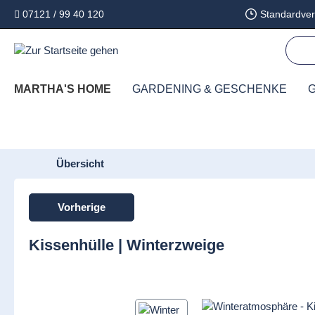
07121 / 99 40 120
Standardver
springen
Zur Hauptnavigation springen
MARTHA'S HOME
GARDENING & GESCHENKE
G
Übersicht
Vorherige
Kissenhülle | Winterzweige
Bildergalerie überspringen