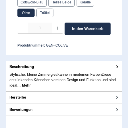
Cotswold-Blau
Helles Beige
Koralle
Olive
Trüffel
Produkt Anzahl: Gib den gewünschten Wert ein oder benutze die Schaltflächen um 
In den Warenkorb
Produktnummer:
GEN-ICOLIVE
Beschreibung
Stylische, kleine Zimmergießkanne in modernen FarbenDiese
entzückenden Kännchen vereinen Design und Funktion und sind
ideal…
Mehr
Hersteller
Bewertungen