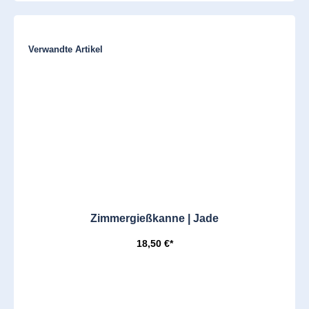
Produktgalerie überspringen
Verwandte Artikel
Zimmergießkanne | Jade
18,50 €*