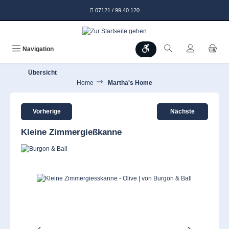
alt springen
07121 / 99 40 120
Werkzeugleiste anzeigen
Navigation
Übersicht
Home
Martha's Home
Vorherige
Nächste
Kleine Zimmergießkanne
Bildergalerie überspringen