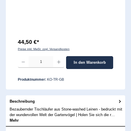
44,50 €*
Preise inkl. MwSt. zzgl. Versandkosten
Produkt Anzahl: Gib den gewünschten Wert ein oder benutze die Schaltflächen um 
In den Warenkorb
Produktnummer:
KO-TR-GB
Beschreibung
Bezaubernder Tischläufer aus Stone-washed Leinen - bedruckt mit
der wundervollen Welt der Gartenvögel | Holen Sie sich die r…
Mehr