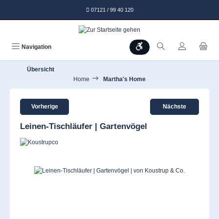
alt springen
07121 / 99 40 120
Werkzeugleiste anzeigen
Navigation
Übersicht
Home
Martha's Home
Vorherige
Nächste
Leinen-Tischläufer | Gartenvögel
Bildergalerie überspringen