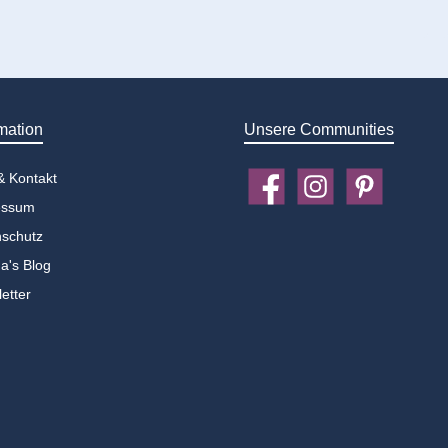
mation
Unsere Communities
 & Kontakt
Facebook
Instagram
Pinterest
essum
schutz
a's Blog
etter