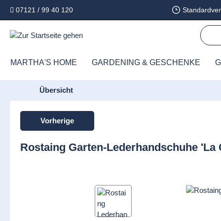
07121 / 99 40 120
Standardver
springen
Zur Hauptnavigation springen
MARTHA'S HOME
GARDENING & GESCHENKE
G
Übersicht
Vorherige
Rostaing Garten-Lederhandschuhe 'La 
Bildergalerie überspringen