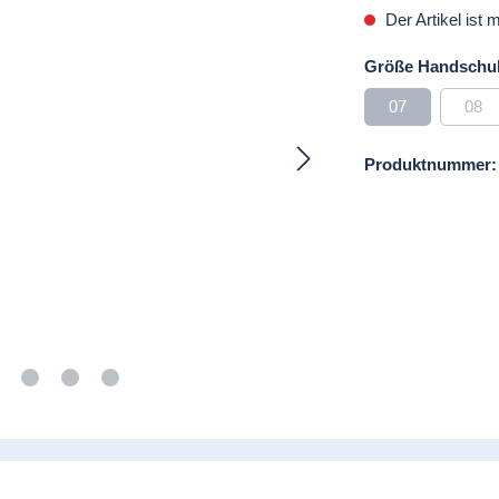
Der Artikel ist 
Größe Handschu
07
08
(Diese Option is
(Die
Produktnummer