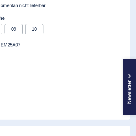
momentan nicht lieferbar
auswählen
he
09
10
t zurzeit nicht verfügbar.)
se Option ist zurzeit nicht verfügbar.)
:
EM25A07
›
Newsletter