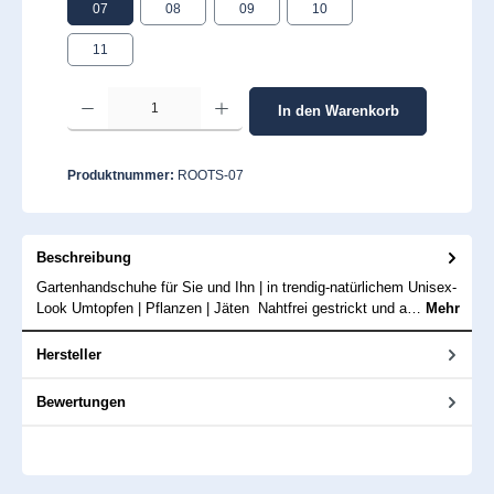
07
08
09
10
11
Produkt Anzahl: Gib den gewünschten Wert ein oder benutze die Schaltflächen um 
In den Warenkorb
Produktnummer:
ROOTS-07
Beschreibung
Gartenhandschuhe für Sie und Ihn | in trendig-natürlichem Unisex-
Look Umtopfen | Pflanzen | Jäten Nahtfrei gestrickt und a…
Mehr
Hersteller
Bewertungen