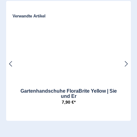
Produktgalerie überspringen
Verwandte Artikel
Gartenhandschuhe FloraBrite Yellow | Sie
und Er
7,90 €*