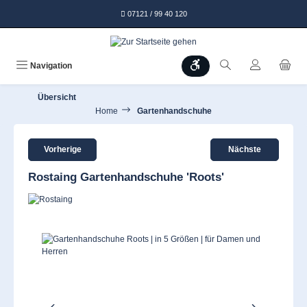
alt springen
07121 / 99 40 120
Werkzeugleiste anzeigen
Navigation
Übersicht
Home
Gartenhandschuhe
Vorherige
Nächste
Rostaing Gartenhandschuhe 'Roots'
Bildergalerie überspringen