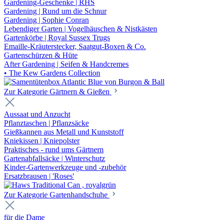
Gardening-Geschenke | RHS
Gardening | Rund um die Schnur
Gardening | Sophie Conran
Lebendiger Garten | Vogelhäuschen & Nistkästen
Gartenkörbe | Royal Sussex Trugs
Emaille-Kräuterstecker, Saatgut-Boxen & Co.
Gartenschürzen & Hüte
After Gardening | Seifen & Handcremes
• The Kew Gardens Collection
Zur Kategorie Gärtnern & Gießen
Aussaat und Anzucht
Pflanztaschen | Pflanzsäcke
Gießkannen aus Metall und Kunststoff
Kniekissen | Kniepolster
Praktisches - rund ums Gärtnern
Gartenabfallsäcke | Winterschutz
Kinder-Gartenwerkzeuge und -zubehör
Ersatzbrausen | 'Roses'
Zur Kategorie Gartenhandschuhe
für die Dame