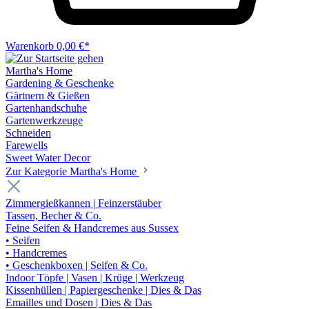
Warenkorb
0,00 €*
Martha's Home
Gardening & Geschenke
Gärtnern & Gießen
Gartenhandschuhe
Gartenwerkzeuge
Schneiden
Farewells
Sweet Water Decor
Zur Kategorie Martha's Home
Zimmergießkannen | Feinzerstäuber
Tassen, Becher & Co.
Feine Seifen & Handcremes aus Sussex
• Seifen
• Handcremes
• Geschenkboxen | Seifen & Co.
Indoor Töpfe | Vasen | Krüge | Werkzeug
Kissenhüllen | Papiergeschenke | Dies & Das
Emailles und Dosen | Dies & Das