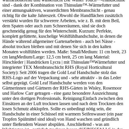
sind - dank der Kombination von Thinsulate™-Wärmefutter und
einer atmungsaktiven, wasserdichten Membranschicht - genau
richtig für die kalte Jahreszeit. Obwohl die Handflächen zusätzlich
verstärkt wurden für schwerere Arbeiten, wie z. B. mit dem Beil,
dem Spaten oder auch zum Schneeräumen, sind sie doch
geschmeidig genug für den Winterschnitt. Kurzum: Perfekte,
komplett gefütterte, kuschelige Wohlfühlhandschuhe, in denen die
Hände während allgemeiner Gartenarbeiten - auch bei Nässe -
absolut trocken bleiben und mit denen Sie sich in den kalten
Monaten wohlfühlen werden. Maße: Small/Medium: 11 cm breit, 23
cm langMedium/Large: 12,5 cm breit, 25 cm lang Material:
Hirschleder | Handrücken Lycra | mit Thinsulate™Wärmefutter und
integrierter TEX Membranschicht RHS (Royal Horticultural
Society): Seit 2006 tragen die Gold Leaf Handschuhe stolz das
RHS-Logo auf der Verpackung und - sehr attraktiv - in das Leder
selbst geprägt. Gold Leaf Handschuhe werden von den
Gärtnerinnen und Gärtnern der RHS-Gärten in Wisley, Rosemoor
und Harlow Carr getragen - eine ganz besondere Auszeichnung
unter den dortigen Professionals. Reinigung:Einfach zwischen den
Einsätzen an der Luft trocknen lassen und nach dem Trocknen den
losen Schmutz abklopfen. Sollte es unbedingt nötig sein, die
Handschuhe in einer Schüssel mit warmem Seifenwasser (ein paar
Tropfen Spülmittel sind ideal) von Hand waschen und gründlich
unter fließendem Wasser abspülen. Anschließend - was am