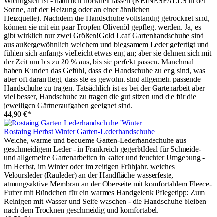
Wichtigsten ist - natürlich trocknen lassen (KEINESFALLS in der
Sonne, auf der Heizung oder an einer ähnlichen
Heizquelle). Nachdem die Handschuhe vollständig getrocknet sind,
können sie mit ein paar Tropfen Olivenöl gepflegt werden. Ja, es
gibt wirklich nur zwei Größen!Gold Leaf Gartenhandschuhe sind
aus außergewöhnlich weichem und biegsamem Leder gefertigt und
fühlen sich anfangs vielleicht etwas eng an; aber sie dehnen sich mit
der Zeit um bis zu 20 % aus, bis sie perfekt passen. Manchmal
haben Kunden das Gefühl, dass die Handschuhe zu eng sind, was
aber oft daran liegt, dass sie es gewohnt sind allgemein passende
Handschuhe zu tragen. Tatsächlich ist es bei der Gartenarbeit aber
viel besser, Handschuhe zu tragen die gut sitzen und die für die
jeweiligen Gärtneraufgaben geeignet sind.
44,90 €*
Rostaing Herbst|Winter Garten-Lederhandschuhe
Weiche, warme und bequeme Garten-Lederhandschuhe aus
geschmeidigem Leder - in Frankreich gegerbtIdeal für Schneide-
und allgemeine Gartenarbeiten in kalter und feuchter Umgebung -
im Herbst, im Winter oder im zeitigen Frühjahr. weiches
Veloursleder (Rauleder) an der Handfläche wasserfeste,
atmungsaktive Membran an der Oberseite mit komfortablem Fleece-
Futter mit Bündchen für ein warmes Handgelenk Pflegetipp: Zum
Reinigen mit Wasser und Seife waschen - die Handschuhe bleiben
nach dem Trocknen geschmeidig und komfortabel.