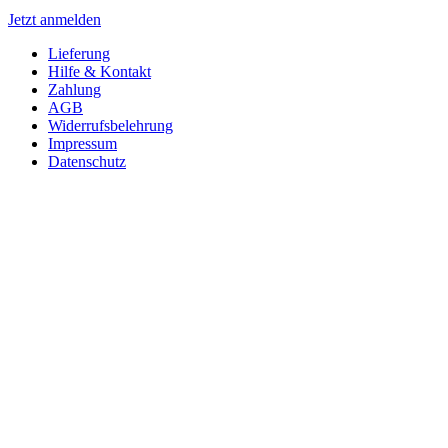
Jetzt anmelden
Lieferung
Hilfe & Kontakt
Zahlung
AGB
Widerrufsbelehrung
Impressum
Datenschutz
* Alle Preise inkl. gesetzl. Mehrwertsteuer zzgl.
Versandkosten
.
Text vergrößern
Hochkontrastmodus
Farben invertieren
Monochrom
Niedrige Sättigung
Hohe Sättigung
Links unterstreichen
Gut lesbare Schrift
Animationen stoppen
Überschriften hervorheben
Großer Cursor
Leseführung
Bilder ausblenden
Zurücksetzen
Barrierefreiheit