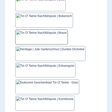
Blau
Botanisch
Braun
Dunkle Orchidee
Erbsengrün
Grün
Kornblume