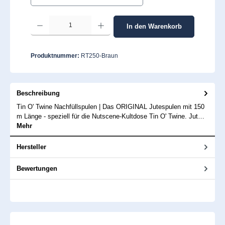
Produkt Anzahl: Gib den gewünschten Wert ein oder benutze die Schaltflächen um 
In den Warenkorb
Produktnummer:
RT250-Braun
Beschreibung
Tin O' Twine Nachfüllspulen | Das ORIGINAL Jutespulen mit 150
m Länge - speziell für die Nutscene-Kultdose Tin O' Twine. Jut…
Mehr
Hersteller
Bewertungen