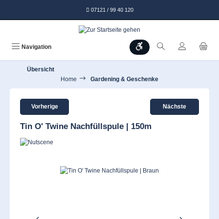
alt springen
07121 / 99 40 120
Werkzeugleiste anzeigen
Navigation
Übersicht
Home
Gardening & Geschenke
Vorherige
Nächste
Tin O' Twine Nachfüllspule | 150m
Bildergalerie überspringen