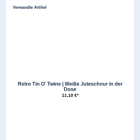
Produktgalerie überspringen
Verwandte Artikel
Retro Tin O' Twine | Weiße Juteschnur in der
Dose
11,10 €*