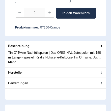
Produkt Anzahl: Gib den gewünschten Wert ein oder benutze die Schaltflächen um 
In den Warenkorb
Produktnummer:
RT250-Orange
Beschreibung
Tin O' Twine Nachfüllspulen | Das ORIGINAL Jutespulen mit 150
m Länge - speziell für die Nutscene-Kultdose Tin O' Twine. Jut…
Mehr
Hersteller
Bewertungen