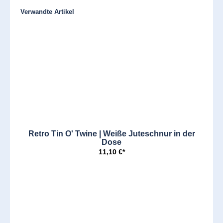
Produktgalerie überspringen
Verwandte Artikel
Retro Tin O' Twine | Weiße Juteschnur in der
Dose
11,10 €*