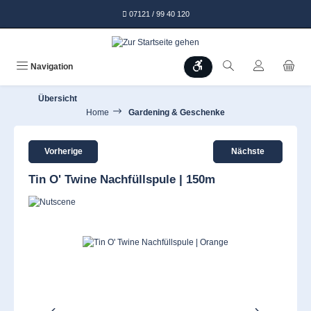
alt springen
07121 / 99 40 120
Werkzeugleiste anzeigen
Navigation
Übersicht
Home
Gardening & Geschenke
Vorherige
Nächste
Tin O' Twine Nachfüllspule | 150m
Bildergalerie überspringen