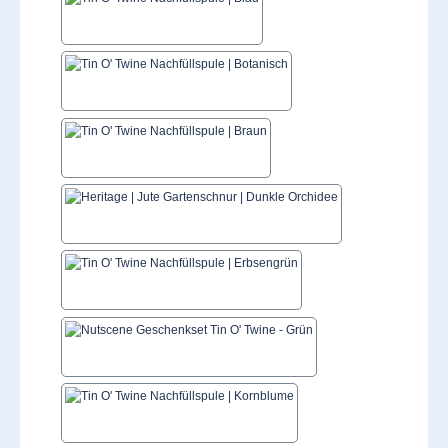
Blau
Botanisch
Braun
Dunkle Orchidee
Erbsengrün
Grün
Kornblume