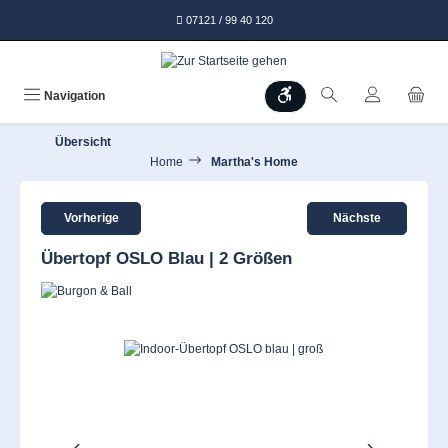
alt springen
07121 / 99 40 120
Werkzeugleiste anzeigen
Navigation
Übersicht
Home
Martha's Home
Vorherige
Nächste
Übertopf OSLO Blau | 2 Größen
Bildergalerie überspringen