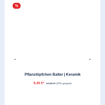
%
<
>
Pflanztöpfchen Balter | Keramik
9,45 €*
12,60 €*
(25% gespart)