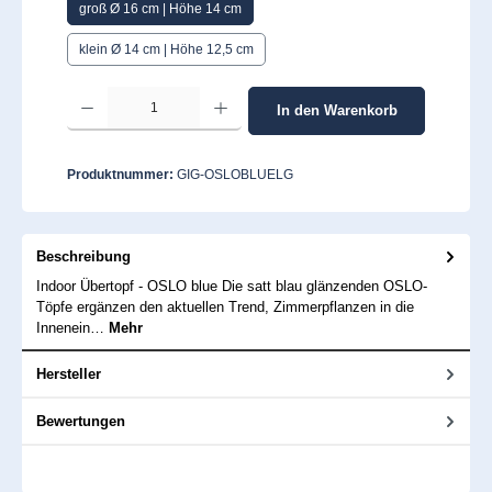
groß Ø 16 cm | Höhe 14 cm
klein Ø 14 cm | Höhe 12,5 cm
Produkt Anzahl: Gib den gewünschten Wert ein oder benutze die Schaltflächen um 
In den Warenkorb
Produktnummer:
GIG-OSLOBLUELG
Beschreibung
Indoor Übertopf - OSLO blue Die satt blau glänzenden OSLO-
Töpfe ergänzen den aktuellen Trend, Zimmerpflanzen in die
Innenein…
Mehr
Hersteller
Bewertungen