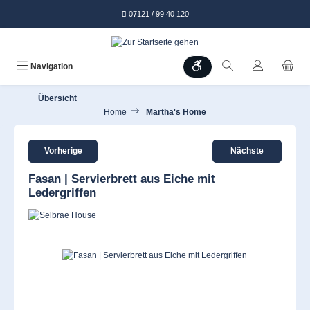
alt springen
07121 / 99 40 120
Werkzeugleiste anzeigen
Navigation
Übersicht
Home
Martha's Home
Vorherige
Nächste
Fasan | Servierbrett aus Eiche mit
Ledergriffen
Bildergalerie überspringen