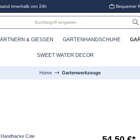
sand innerhalb von 24h
Bequemer K
ÄRTNERN & GIESSEN
GARTENHANDSCHUHE
GA
SWEET WATER DECOR
Home
Gartenwerkzeuge
54,50 €*