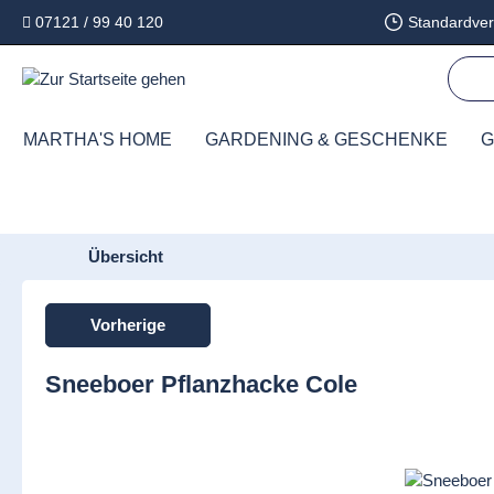
07121 / 99 40 120
Standardver
springen
Zur Hauptnavigation springen
MARTHA'S HOME
GARDENING & GESCHENKE
G
Übersicht
Vorherige
Sneeboer Pflanzhacke Cole
Bildergalerie überspringen