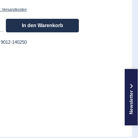
l. Versandkosten
en gewünschten Wert ein oder benutze die Schaltflächen um die Anzahl zu erhöhen
In den Warenkorb
:
9012-140250
›
Newsletter