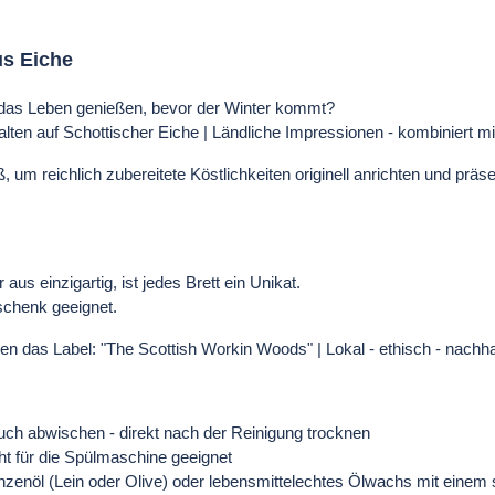
us Eiche
ll das Leben genießen, bevor der Winter kommt?
lten auf Schottischer Eiche | Ländliche Impressionen - kombiniert mit 
um reichlich zubereitete Köstlichkeiten originell anrichten und präs
us einzigartig, ist jedes Brett ein Unikat.
schenk geeignet.
n das Label: "The Scottish Workin Woods" | Lokal - ethisch - nachhal
Tuch abwischen - direkt nach der Reinigung trocknen
ht für die Spülmaschine geeignet
zenöl (Lein oder Olive) oder lebensmittelechtes Ölwachs mit einem s