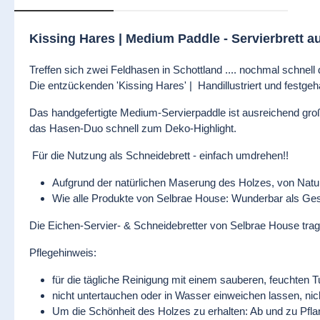
Kissing Hares | Medium Paddle - Servierbrett a
Treffen sich zwei Feldhasen in Schottland .... nochmal schne
Die entzückenden 'Kissing Hares' | Handillustriert und festgeha
Das handgefertigte Medium-Servierpaddle ist ausreichend groß, 
das Hasen-Duo schnell zum Deko-Highlight.
Für die Nutzung als Schneidebrett - einfach umdrehen!!
Aufgrund der natürlichen Maserung des Holzes, von Natur a
Wie alle Produkte von Selbrae House: Wunderbar als Ge
Die Eichen-Servier- & Schneidebretter von Selbrae House trage
Pflegehinweis:
für die tägliche Reinigung mit einem sauberen, feuchten 
nicht untertauchen oder in Wasser einweichen lassen, nic
Um die Schönheit des Holzes zu erhalten: Ab und zu Pflan