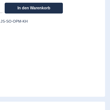
en gewünschten Wert ein oder benutze die Schaltflächen um die Anzahl zu erhöhen
In den Warenkorb
:
JS-SO-OPM-KH