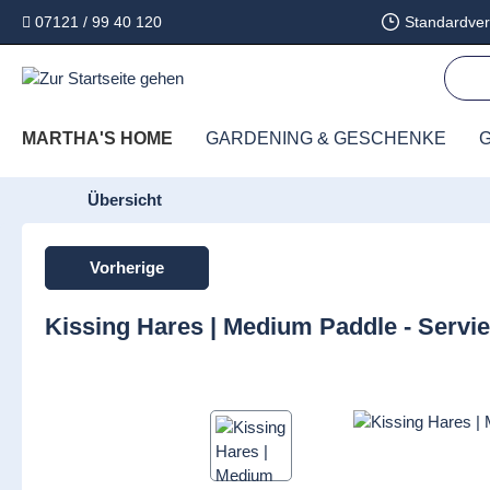
07121 / 99 40 120
Standardver
springen
Zur Hauptnavigation springen
MARTHA'S HOME
GARDENING & GESCHENKE
G
Übersicht
Vorherige
Kissing Hares | Medium Paddle - Servie
Bildergalerie überspringen