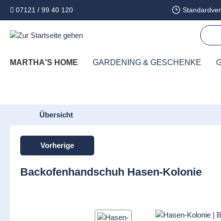
07121 / 99 40 120
Standardver
springen
Zur Hauptnavigation springen
MARTHA'S HOME
GARDENING & GESCHENKE
G
Übersicht
Vorherige
Backofenhandschuh Hasen-Kolonie
Bildergalerie überspringen