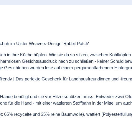
huh im Ulster Weavers-Design 'Rabbit Patch'
ch in Ihre Küche hüpfen. Wie sie da so sitzen, zwischen Kohlköpfen
harmlosen Gesichtsausdruck nach zu schließen - keiner Schuld bew
e Gesichtchen wurden lose auf einem pergamentfarbenem Hintergrun
 Trendy | Das perfekte Geschenk für Landhausfreundinnen und -freun
ände benötigt und sie vor Hitze schützen muss. Entweder zwei Ofe
che für die Hand - mit einer wattierten Stoffbahn in der Mitte, um au
t: 65% recycelte und 35% reine Baumwolle), wattiert (Polyesterfüllun