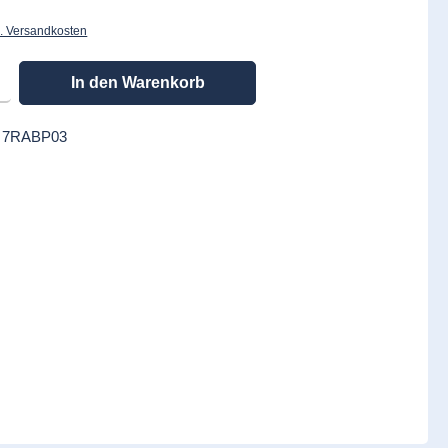
l. Versandkosten
en gewünschten Wert ein oder benutze die Schaltflächen um die Anzahl zu erhöhen
In den Warenkorb
:
7RABP03