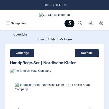
alt springen
07121 / 99 40 120
Werkzeugleiste anzeigen
Navigation
Übersicht
Home
Martha's Home
Vorherige
Nächste
Handpflege-Set | Nordische Kiefer
Bildergalerie überspringen