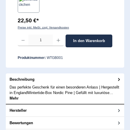
22,50 €*
Preise inkl. MwSt. zzgl. Versandkosten
Produkt Anzahl: Gib den gewünschten Wert ein oder benutze die Schaltflächen um 
In den Warenkorb
Produktnummer:
WTGB001
Beschreibung
Das perfekte Geschenk für einen besonderen Anlass | Hergestellt
in EnglandWintertide-Box Nordic Pine | Gefüllt mit luxuriöse…
Mehr
Hersteller
Bewertungen