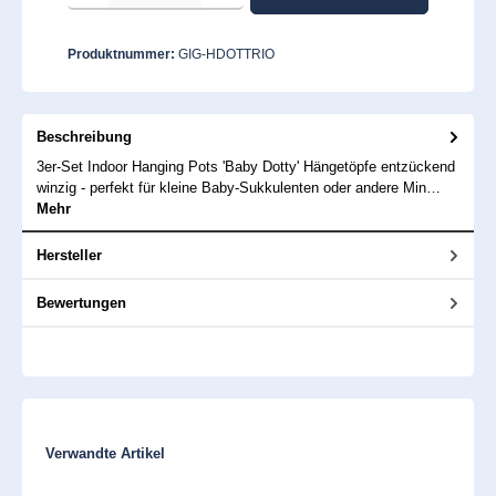
Produktnummer:
GIG-HDOTTRIO
Beschreibung
3er-Set Indoor Hanging Pots 'Baby Dotty' Hängetöpfe entzückend
winzig - perfekt für kleine Baby-Sukkulenten oder andere Min…
Mehr
Hersteller
Bewertungen
Produktgalerie überspringen
Verwandte Artikel