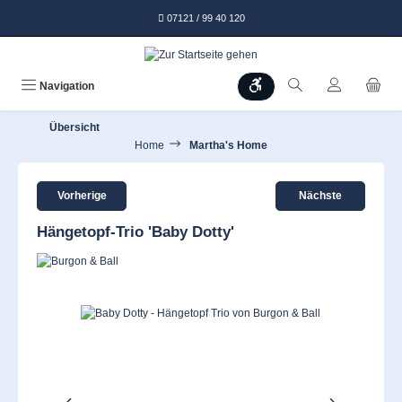
alt springen
07121 / 99 40 120
Werkzeugleiste anzeigen
Navigation
Übersicht
Home
Martha's Home
Vorherige
Nächste
Hängetopf-Trio 'Baby Dotty'
Bildergalerie überspringen