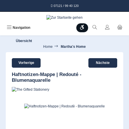
alt springen
07121 / 99 40 120
Werkzeugleiste anzeigen
Navigation
Übersicht
Home
Martha's Home
Vorherige
Nächste
Haftnotizen-Mappe | Redouté -
Blumenaquarelle
Bildergalerie überspringen