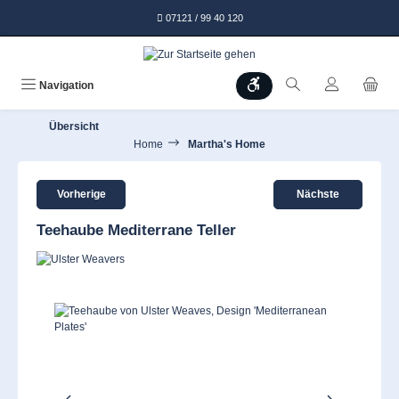
alt springen
07121 / 99 40 120
Werkzeugleiste anzeigen
Navigation
Übersicht
Home
Martha's Home
Vorherige
Nächste
Teehaube Mediterrane Teller
Bildergalerie überspringen