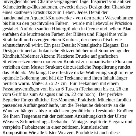
unvergleichlichen Charme vergangener Tage. Inspiriert von antiken
Schmetterlings-Illustrationen, erweckt dieses Design den Charakter
eines kostbaren Erbstücks zum Leben. Jedes Detail der
handgemalten Aquarell-Kunstwerke - von den zarten Wiesenblumen
bis hin zu den prachtvollen Faltern - wurde mit liebevoller Präzision
gestaltet. Auf den sanften Hintergründen in Creme und hellem Blau
entfalten die leuchtenden Farben der Blüten und Flügel ihre volle
Strahlkraft und erzeugen einen Kontrast, der ebenso frisch wie
sehnsuchtsvoll wirkt. Ein paar Details: Nostalgische Eleganz: Das
Design erinnert an botanische Skizzenbücher und Sommertage der
Kindheit.Moderner Akzent: Platzierte Drucke auf grafischen
Streifen setzen einen modernen Kontrast zur romantischen Flora und
verleihen dem Muster Struktur; die zusätzliche Paspelierung rundet
das Bild ab. Wirkung: Die effektive dicke Wattierung sorgt für eine
optimale Isolierung und hält die Teekanne und ihren Inhalt länger
herrlich warm. Maße: 35 x 27 cm | Für Teekannen mit einem
Fassungsvermögen von bis zu 6 Tassen (Teekannen bis ca. 26 cm
vom Griff bis zum Ausguss und ca. 22 cm hoch) | Der perfekte
Begleiter für gemütliche Tee-Momente.Praktisch: Mit einer farblich
passenden Aufhängeschlaufe, um die Teehaube dekorativ an die
Wand zu hängen - bis zur nächsten gemütlichen Teestunde. Erhöhen
Sie Ihren Teegenuss mit der zeitlosen Anziehungskraft der Ulster
Weavers Schmetterlings-Teehaube: Vintage-inspirierte Eleganz und
verspielte Farbakzente in einer zeitlosen, künstlerischen
Komposition.Wie alle Ulster Weavers Produkte ist auch diese