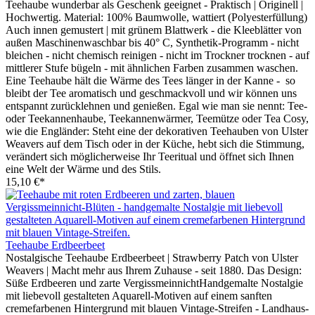
Teehaube wunderbar als Geschenk geeignet - Praktisch | Originell |
Hochwertig. Material: 100% Baumwolle, wattiert (Polyesterfüllung)
Auch innen gemustert | mit grünem Blattwerk - die Kleeblätter von
außen Maschinenwaschbar bis 40° C, Synthetik-Programm - nicht
bleichen - nicht chemisch reinigen - nicht im Trockner trocknen - auf
mittlerer Stufe bügeln - mit ähnlichen Farben zusammen waschen.
Eine Teehaube hält die Wärme des Tees länger in der Kanne - so
bleibt der Tee aromatisch und geschmackvoll und wir können uns
entspannt zurücklehnen und genießen. Egal wie man sie nennt: Tee-
oder Teekannenhaube, Teekannenwärmer, Teemütze oder Tea Cosy,
wie die Engländer: Steht eine der dekorativen Teehauben von Ulster
Weavers auf dem Tisch oder in der Küche, hebt sich die Stimmung,
verändert sich möglicherweise Ihr Teeritual und öffnet sich Ihnen
eine Welt der Wärme und des Stils.
15,10 €*
Teehaube Erdbeerbeet
Nostalgische Teehaube Erdbeerbeet | Strawberry Patch von Ulster
Weavers | Macht mehr aus Ihrem Zuhause - seit 1880. Das Design:
Süße Erdbeeren und zarte VergissmeinnichtHandgemalte Nostalgie
mit liebevoll gestalteten Aquarell-Motiven auf einem sanften
cremefarbenen Hintergrund mit blauen Vintage-Streifen - Landhaus-