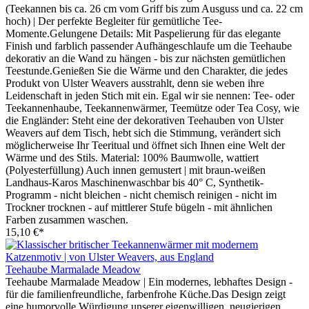
(Teekannen bis ca. 26 cm vom Griff bis zum Ausguss und ca. 22 cm
hoch) | Der perfekte Begleiter für gemütliche Tee-
Momente.Gelungene Details: Mit Paspelierung für das elegante
Finish und farblich passender Aufhängeschlaufe um die Teehaube
dekorativ an die Wand zu hängen - bis zur nächsten gemütlichen
Teestunde.Genießen Sie die Wärme und den Charakter, die jedes
Produkt von Ulster Weavers ausstrahlt, denn sie weben ihre
Leidenschaft in jeden Stich mit ein. Egal wir sie nennen: Tee- oder
Teekannenhaube, Teekannenwärmer, Teemütze oder Tea Cosy, wie
die Engländer: Steht eine der dekorativen Teehauben von Ulster
Weavers auf dem Tisch, hebt sich die Stimmung, verändert sich
möglicherweise Ihr Teeritual und öffnet sich Ihnen eine Welt der
Wärme und des Stils. Material: 100% Baumwolle, wattiert
(Polyesterfüllung) Auch innen gemustert | mit braun-weißen
Landhaus-Karos Maschinenwaschbar bis 40° C, Synthetik-
Programm - nicht bleichen - nicht chemisch reinigen - nicht im
Trockner trocknen - auf mittlerer Stufe bügeln - mit ähnlichen
Farben zusammen waschen.
15,10 €*
Teehaube Marmalade Meadow
Teehaube Marmalade Meadow | Ein modernes, lebhaftes Design -
für die familienfreundliche, farbenfrohe Küche.Das Design zeigt
eine humorvolle Würdigung unserer eigenwilligen, neugierigen