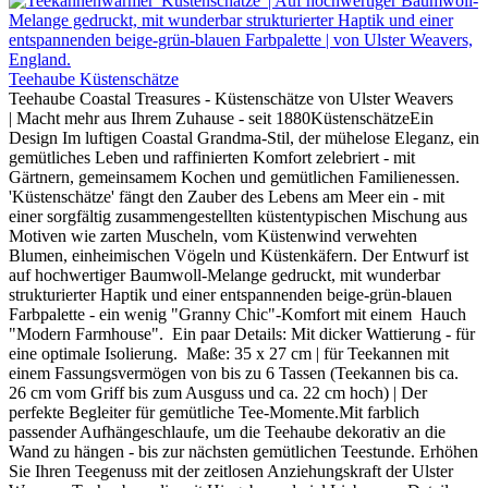
Teehaube Küstenschätze
Teehaube Coastal Treasures - Küstenschätze von Ulster Weavers
| Macht mehr aus Ihrem Zuhause - seit 1880KüstenschätzeEin
Design Im luftigen Coastal Grandma-Stil, der mühelose Eleganz, ein
gemütliches Leben und raffinierten Komfort zelebriert - mit
Gärtnern, gemeinsamem Kochen und gemütlichen Familienessen.
'Küstenschätze' fängt den Zauber des Lebens am Meer ein - mit
einer sorgfältig zusammengestellten küstentypischen Mischung aus
Motiven wie zarten Muscheln, vom Küstenwind verwehten
Blumen, einheimischen Vögeln und Küstenkäfern. Der Entwurf ist
auf hochwertiger Baumwoll-Melange gedruckt, mit wunderbar
strukturierter Haptik und einer entspannenden beige-grün-blauen
Farbpalette - ein wenig "Granny Chic"-Komfort mit einem Hauch
"Modern Farmhouse". Ein paar Details: Mit dicker Wattierung - für
eine optimale Isolierung. Maße: 35 x 27 cm | für Teekannen mit
einem Fassungsvermögen von bis zu 6 Tassen (Teekannen bis ca.
26 cm vom Griff bis zum Ausguss und ca. 22 cm hoch) | Der
perfekte Begleiter für gemütliche Tee-Momente.Mit farblich
passender Aufhängeschlaufe, um die Teehaube dekorativ an die
Wand zu hängen - bis zur nächsten gemütlichen Teestunde. Erhöhen
Sie Ihren Teegenuss mit der zeitlosen Anziehungskraft der Ulster