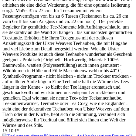
erhielten sie eine dicke Wattierung, die für eine optimale Isolierung
sorgt. Maße: 35 x 27 cm | für Teekannen mit einem
Fassungsvermögen von bis zu 6 Tassen (Teekannen bis ca. 26 cm
vom Griff bis zum Ausguss und ca. 22 cm hoch) | Der perfekte
Begleiter für gemütliche Tee-Momente.Mit Aufhängeschlaufe, um
sie dekorativ an die Wand zu hängen - bis zur nächsten gemütlichen
Teestunde. Erhöhen Sie Ihren Teegenuss mit der zeitlosen
Anziehungskraft der Ulster Weavers Teehauben, die mit Hingabe
und viel Liebe zum Detail hergestellt werden. Wie alle Ulster
Weavers Produkte ist auch diese Teehaube wunderbar als Geschenk
geeignet - Praktisch | Originell | Hochwertig. Material: 100%
Baumwolle, wattiert (Polyesterfüllung) auch innen gemustert -
Wildblumen in Hülle und Fülle Maschinenwaschbar bis 40° C,
Synthetik-Programm - nicht bleichen - nicht im Trockner trocknen -
auf mittlerer Stufe bügeln Eine Teehaube hält die Wärme des Tees
länger in der Kanne - so bleibt der Tee länger aromatisch und
geschmackvoll und wir können uns entspannt zurücklehnen und
genießen. Egal wie man sie nennt: Tee- oder Teekannenhaube,
Teekannenwärmer, Teemütze oder Tea Cosy, wie die Engländer -
steht eine der dekorativen Teehauben von Ulster Weavers auf dem
Tisch oder in der Küche, hebt sich die Stimmung, verändert sich
möglicherweise Ihr Teeritual und öffnet sich Ihnen eine Welt der
Wärme und des Stils.
15,10 €*