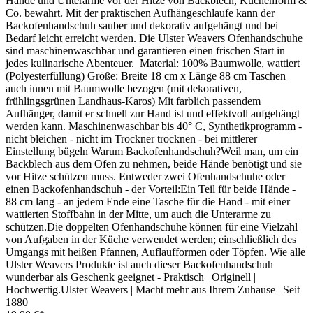
Hände und Unterarme vor der Hitze von Backblech, Kuchenform &
Co. bewahrt. Mit der praktischen Aufhängeschlaufe kann der
Backofenhandschuh sauber und dekorativ aufgehängt und bei
Bedarf leicht erreicht werden. Die Ulster Weavers Ofenhandschuhe
sind maschinenwaschbar und garantieren einen frischen Start in
jedes kulinarische Abenteuer. Material: 100% Baumwolle, wattiert
(Polyesterfüllung) Größe: Breite 18 cm x Länge 88 cm Taschen
auch innen mit Baumwolle bezogen (mit dekorativen,
frühlingsgrünen Landhaus-Karos) Mit farblich passendem
Aufhänger, damit er schnell zur Hand ist und effektvoll aufgehängt
werden kann. Maschinenwaschbar bis 40° C, Synthetikprogramm -
nicht bleichen - nicht im Trockner trocknen - bei mittlerer
Einstellung bügeln Warum Backofenhandschuh?Weil man, um ein
Backblech aus dem Ofen zu nehmen, beide Hände benötigt und sie
vor Hitze schützen muss. Entweder zwei Ofenhandschuhe oder
einen Backofenhandschuh - der Vorteil:Ein Teil für beide Hände -
88 cm lang - an jedem Ende eine Tasche für die Hand - mit einer
wattierten Stoffbahn in der Mitte, um auch die Unterarme zu
schützen.Die doppelten Ofenhandschuhe können für eine Vielzahl
von Aufgaben in der Küche verwendet werden; einschließlich des
Umgangs mit heißen Pfannen, Auflaufformen oder Töpfen. Wie alle
Ulster Weavers Produkte ist auch dieser Backofenhandschuh
wunderbar als Geschenk geeignet - Praktisch | Originell |
Hochwertig.Ulster Weavers | Macht mehr aus Ihrem Zuhause | Seit
1880