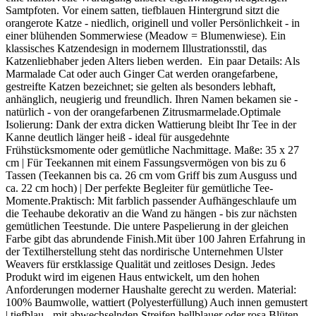
Samtpfoten. Vor einem satten, tiefblauen Hintergrund sitzt die
orangerote Katze - niedlich, originell und voller Persönlichkeit - in
einer blühenden Sommerwiese (Meadow = Blumenwiese). Ein
klassisches Katzendesign in modernem Illustrationsstil, das
Katzenliebhaber jeden Alters lieben werden. Ein paar Details: Als
Marmalade Cat oder auch Ginger Cat werden orangefarbene,
gestreifte Katzen bezeichnet; sie gelten als besonders lebhaft,
anhänglich, neugierig und freundlich. Ihren Namen bekamen sie -
natürlich - von der orangefarbenen Zitrusmarmelade.Optimale
Isolierung: Dank der extra dicken Wattierung bleibt Ihr Tee in der
Kanne deutlich länger heiß - ideal für ausgedehnte
Frühstücksmomente oder gemütliche Nachmittage. Maße: 35 x 27
cm | Für Teekannen mit einem Fassungsvermögen von bis zu 6
Tassen (Teekannen bis ca. 26 cm vom Griff bis zum Ausguss und
ca. 22 cm hoch) | Der perfekte Begleiter für gemütliche Tee-
Momente.Praktisch: Mit farblich passender Aufhängeschlaufe um
die Teehaube dekorativ an die Wand zu hängen - bis zur nächsten
gemütlichen Teestunde. Die untere Paspelierung in der gleichen
Farbe gibt das abrundende Finish.Mit über 100 Jahren Erfahrung in
der Textilherstellung steht das nordirische Unternehmen Ulster
Weavers für erstklassige Qualität und zeitloses Design. Jedes
Produkt wird im eigenen Haus entwickelt, um den hohen
Anforderungen moderner Haushalte gerecht zu werden. Material:
100% Baumwolle, wattiert (Polyesterfüllung) Auch innen gemustert
| tiefblau - mit abwechselnden Streifen hellblauer oder rosa Blüten