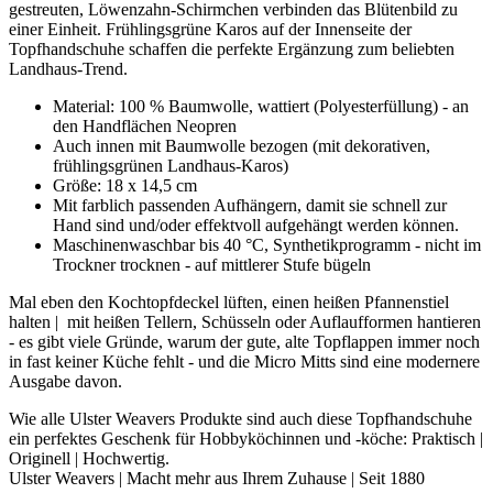
gestreuten, Löwenzahn-Schirmchen verbinden das Blütenbild zu
einer Einheit. Frühlingsgrüne Karos auf der Innenseite der
Topfhandschuhe schaffen die perfekte Ergänzung zum beliebten
Landhaus-Trend.
Material: 100 % Baumwolle, wattiert (Polyesterfüllung) - an
den Handflächen Neopren
Auch innen mit Baumwolle bezogen (mit dekorativen,
frühlingsgrünen Landhaus-Karos)
Größe: 18 x 14,5 cm
Mit farblich passenden Aufhängern, damit sie schnell zur
Hand sind und/oder effektvoll aufgehängt werden können.
Maschinenwaschbar bis 40 °C, Synthetikprogramm - nicht im
Trockner trocknen - auf mittlerer Stufe bügeln
Mal eben den Kochtopfdeckel lüften, einen heißen Pfannenstiel
halten | mit heißen Tellern, Schüsseln oder Auflaufformen hantieren
- es gibt viele Gründe, warum der gute, alte Topflappen immer noch
in fast keiner Küche fehlt - und die Micro Mitts sind eine modernere
Ausgabe davon.
Wie alle Ulster Weavers Produkte sind auch diese Topfhandschuhe
ein perfektes Geschenk für Hobbyköchinnen und -köche: Praktisch |
Originell | Hochwertig.
Ulster Weavers | Macht mehr aus Ihrem Zuhause | Seit 1880