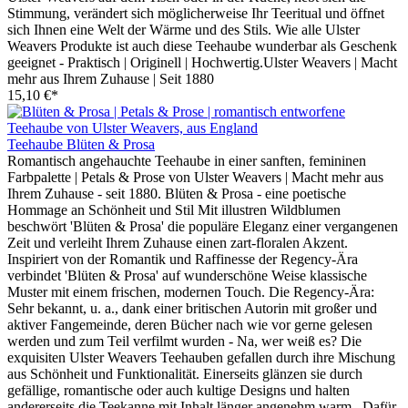
Stimmung, verändert sich möglicherweise Ihr Teeritual und öffnet
sich Ihnen eine Welt der Wärme und des Stils. Wie alle Ulster
Weavers Produkte ist auch diese Teehaube wunderbar als Geschenk
geeignet - Praktisch | Originell | Hochwertig.Ulster Weavers | Macht
mehr aus Ihrem Zuhause | Seit 1880
15,10 €*
Teehaube Blüten & Prosa
Romantisch angehauchte Teehaube in einer sanften, femininen
Farbpalette | Petals & Prose von Ulster Weavers | Macht mehr aus
Ihrem Zuhause - seit 1880. Blüten & Prosa - eine poetische
Hommage an Schönheit und Stil Mit illustren Wildblumen
beschwört 'Blüten & Prosa' die populäre Eleganz einer vergangenen
Zeit und verleiht Ihrem Zuhause einen zart-floralen Akzent.
Inspiriert von der Romantik und Raffinesse der Regency-Ära
verbindet 'Blüten & Prosa' auf wunderschöne Weise klassische
Muster mit einem frischen, modernen Touch. Die Regency-Ära:
Sehr bekannt, u. a., dank einer britischen Autorin mit großer und
aktiver Fangemeinde, deren Bücher nach wie vor gerne gelesen
werden und zum Teil verfilmt wurden - Na, wer weiß es? Die
exquisiten Ulster Weavers Teehauben gefallen durch ihre Mischung
aus Schönheit und Funktionalität. Einerseits glänzen sie durch
gefällige, romantische oder auch kultige Designs und halten
andererseits die Teekanne mit Inhalt länger angenehm warm. Dafür