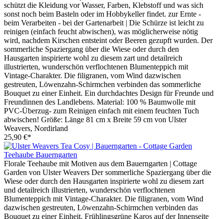
schützt die Kleidung vor Wasser, Farben, Klebstoff und was sich
sonst noch beim Basteln oder im Hobbykeller findet. zur Ernte -
beim Verarbeiten - bei der Gartenarbeit | Die Schürze ist leicht zu
reinigen (einfach feucht abwischen), was möglicherweise nötig
wird, nachdem Kirschen entsteint oder Beeren gezupft wurden. Der
sommerliche Spaziergang über die Wiese oder durch den
Hausgarten inspirierte wohl zu diesem zart und detailreich
illustrierten, wunderschön verflochtenen Blumenteppich mit
Vintage-Charakter. Die filigranen, vom Wind dazwischen
gestreuten, Löwenzahn-Schirmchen verbinden das sommerliche
Bouquet zu einer Einheit. Ein durchdachtes Design für Freunde und
Freundinnen des Landlebens. Material: 100 % Baumwolle mit
PVC-Überzug- zum Reinigen einfach mit einem feuchten Tuch
abwischen! Größe: Länge 81 cm x Breite 59 cm von Ulster
Weavers, Nordirland
25,90 €*
Teehaube Bauerngarten
Florale Teehaube mit Motiven aus dem Bauerngarten | Cottage
Garden von Ulster Weavers Der sommerliche Spaziergang über die
Wiese oder durch den Hausgarten inspirierte wohl zu diesem zart
und detailreich illustrierten, wunderschön verflochtenen
Blumenteppich mit Vintage-Charakter. Die filigranen, vom Wind
dazwischen gestreuten, Löwenzahn-Schirmchen verbinden das
Bouquet zu einer Einheit. Frühlingsgrüne Karos auf der Innenseite