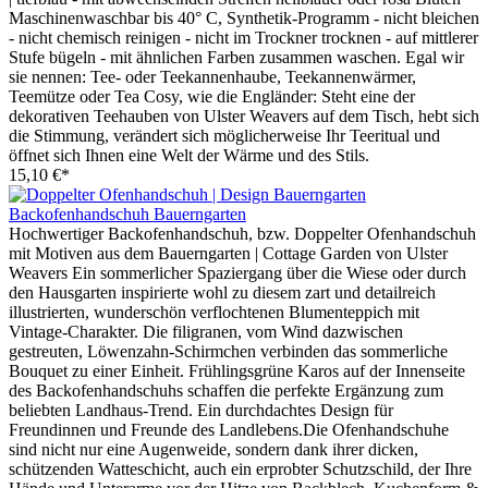
Maschinenwaschbar bis 40° C, Synthetik-Programm - nicht bleichen
- nicht chemisch reinigen - nicht im Trockner trocknen - auf mittlerer
Stufe bügeln - mit ähnlichen Farben zusammen waschen. Egal wir
sie nennen: Tee- oder Teekannenhaube, Teekannenwärmer,
Teemütze oder Tea Cosy, wie die Engländer: Steht eine der
dekorativen Teehauben von Ulster Weavers auf dem Tisch, hebt sich
die Stimmung, verändert sich möglicherweise Ihr Teeritual und
öffnet sich Ihnen eine Welt der Wärme und des Stils.
15,10 €*
Backofenhandschuh Bauerngarten
Hochwertiger Backofenhandschuh, bzw. Doppelter Ofenhandschuh
mit Motiven aus dem Bauerngarten | Cottage Garden von Ulster
Weavers Ein sommerlicher Spaziergang über die Wiese oder durch
den Hausgarten inspirierte wohl zu diesem zart und detailreich
illustrierten, wunderschön verflochtenen Blumenteppich mit
Vintage-Charakter. Die filigranen, vom Wind dazwischen
gestreuten, Löwenzahn-Schirmchen verbinden das sommerliche
Bouquet zu einer Einheit. Frühlingsgrüne Karos auf der Innenseite
des Backofenhandschuhs schaffen die perfekte Ergänzung zum
beliebten Landhaus-Trend. Ein durchdachtes Design für
Freundinnen und Freunde des Landlebens.Die Ofenhandschuhe
sind nicht nur eine Augenweide, sondern dank ihrer dicken,
schützenden Watteschicht, auch ein erprobter Schutzschild, der Ihre