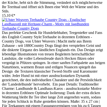
der Küche, hebt sich die Stimmung, verändert sich möglicherweise
Ihr Teeritual und öffnet sich Ihnen eine Welt der Wärme und des
Stils.
15,10 €*
Teehaube Country Dogs
Das perfekte Geschenk für Hundeliebhaber, Teegenießer und Fans
des English Country Style:Teehaube in dezenten Erdtönen -
Country Dogs, von Ulster Weavers | Macht mehr aus Ihrem
Zuhause - seit 1880Country Dogs fängt den verspielten Geist und
die diskrete Eleganz des ländlichen Englands ein. Das Design zeigt
lebendige Illustrationen von treuen Begleitern herrschaftlicher
Landsitze, die voller Lebensfreude durch Hecken flitzen oder
vergnügt in Pfützen springen. In einer sanften Farbpalette aus beigen
Naturtönen, warmem Braun und erdigen Nuancen spiegelt das
Design die Texturen klassischer Tweed-Stoffe und Karomuster
wider. Jeder Hund ist mit einer ausdrucksstarken Dynamik
gezeichnet, die den individuellen Charakter und die Persönlichkeit
der 'Landedelhunde' hervorhebt. Ein paar Details: Traditioneller
Charme: Landhunde & Landhaus-Karos - ausdrucksstarke Motive
in dezenten Erdtönen Optimale Isolierung: Dank der extra dicken
Wattierung bleibt Ihr Tee über lange Zeit angenehm warm, sodass
Sie jeden Schluck in Ruhe genießen können. Maße: 35 x 27 cm |
Für Teekannen mit einem Fassungsvermögen von bis zu 6 Tassen