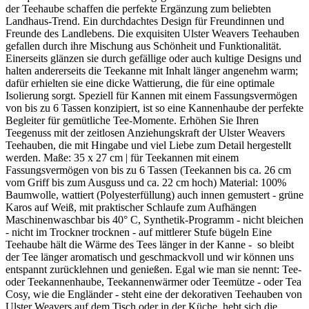
der Teehaube schaffen die perfekte Ergänzung zum beliebten
Landhaus-Trend. Ein durchdachtes Design für Freundinnen und
Freunde des Landlebens. Die exquisiten Ulster Weavers Teehauben
gefallen durch ihre Mischung aus Schönheit und Funktionalität.
Einerseits glänzen sie durch gefällige oder auch kultige Designs und
halten andererseits die Teekanne mit Inhalt länger angenehm warm;
dafür erhielten sie eine dicke Wattierung, die für eine optimale
Isolierung sorgt. Speziell für Kannen mit einem Fassungsvermögen
von bis zu 6 Tassen konzipiert, ist so eine Kannenhaube der perfekte
Begleiter für gemütliche Tee-Momente. Erhöhen Sie Ihren
Teegenuss mit der zeitlosen Anziehungskraft der Ulster Weavers
Teehauben, die mit Hingabe und viel Liebe zum Detail hergestellt
werden. Maße: 35 x 27 cm | für Teekannen mit einem
Fassungsvermögen von bis zu 6 Tassen (Teekannen bis ca. 26 cm
vom Griff bis zum Ausguss und ca. 22 cm hoch) Material: 100%
Baumwolle, wattiert (Polyesterfüllung) auch innen gemustert - grüne
Karos auf Weiß, mit praktischer Schlaufe zum Aufhängen
Maschinenwaschbar bis 40° C, Synthetik-Programm - nicht bleichen
- nicht im Trockner trocknen - auf mittlerer Stufe bügeln Eine
Teehaube hält die Wärme des Tees länger in der Kanne - so bleibt
der Tee länger aromatisch und geschmackvoll und wir können uns
entspannt zurücklehnen und genießen. Egal wie man sie nennt: Tee-
oder Teekannenhaube, Teekannenwärmer oder Teemütze - oder Tea
Cosy, wie die Engländer - steht eine der dekorativen Teehauben von
Ulster Weavers auf dem Tisch oder in der Küche, hebt sich die