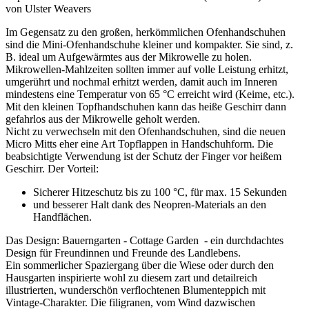
von Ulster Weavers
Im Gegensatz zu den großen, herkömmlichen Ofenhandschuhen
sind die Mini-Ofenhandschuhe kleiner und kompakter. Sie sind, z.
B. ideal um Aufgewärmtes aus der Mikrowelle zu holen.
Mikrowellen-Mahlzeiten sollten immer auf volle Leistung erhitzt,
umgerührt und nochmal erhitzt werden, damit auch im Inneren
mindestens eine Temperatur von 65 °C erreicht wird (Keime, etc.).
Mit den kleinen Topfhandschuhen kann das heiße Geschirr dann
gefahrlos aus der Mikrowelle geholt werden.
Nicht zu verwechseln mit den Ofenhandschuhen, sind die neuen
Micro Mitts eher eine Art Topflappen in Handschuhform. Die
beabsichtigte Verwendung ist der Schutz der Finger vor heißem
Geschirr. Der Vorteil:
Sicherer Hitzeschutz bis zu 100 °C, für max. 15 Sekunden
und besserer Halt dank des Neopren-Materials an den
Handflächen.
Das Design: Bauerngarten - Cottage Garden - ein durchdachtes
Design für Freundinnen und Freunde des Landlebens.
Ein sommerlicher Spaziergang über die Wiese oder durch den
Hausgarten inspirierte wohl zu diesem zart und detailreich
illustrierten, wunderschön verflochtenen Blumenteppich mit
Vintage-Charakter. Die filigranen, vom Wind dazwischen