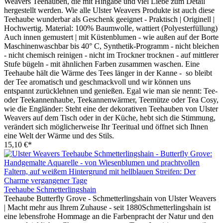
Weavers Teehauben, die mit Hingabe und viel Liebe zum Detail
hergestellt werden. Wie alle Ulster Weavers Produkte ist auch diese
Teehaube wunderbar als Geschenk geeignet - Praktisch | Originell |
Hochwertig. Material: 100% Baumwolle, wattiert (Polyesterfüllung)
Auch innen gemustert | mit Küstenblumen - wie außen auf der Borte
Maschinenwaschbar bis 40° C, Synthetik-Programm - nicht bleichen
- nicht chemisch reinigen - nicht im Trockner trocknen - auf mittlerer
Stufe bügeln - mit ähnlichen Farben zusammen waschen. Eine
Teehaube hält die Wärme des Tees länger in der Kanne - so bleibt
der Tee aromatisch und geschmackvoll und wir können uns
entspannt zurücklehnen und genießen. Egal wie man sie nennt: Tee-
oder Teekannenhaube, Teekannenwärmer, Teemütze oder Tea Cosy,
wie die Engländer: Steht eine der dekorativen Teehauben von Ulster
Weavers auf dem Tisch oder in der Küche, hebt sich die Stimmung,
verändert sich möglicherweise Ihr Teeritual und öffnet sich Ihnen
eine Welt der Wärme und des Stils.
15,10 €*
Teehaube Schmetterlingshain
Teehaube Butterfly Grove - Schmetterlingshain von Ulster Weavers
| Macht mehr aus Ihrem Zuhause - seit 1880Schmetterlingshain ist
eine lebensfrohe Hommage an die Farbenpracht der Natur und den