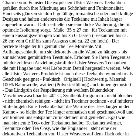
Charme vom FeinstenDie exquisiten Ulster Weavers Teehauben
gefallen durch ihre Mischung aus Schönheit und Funktionalität.
Einerseits glänzen sie durch gefällige, romantische oder auch kultige
Designs und halten andererseits die Teekanne mit Inhalt länger
angenehm warm. Dafür erhielten sie eine dicke Wattierung, die für
optimale Isolierung sorgt. Maße: 35 x 27 cm | für Teekannen mit
einem Fassungsvermögen von bis zu 6 Tassen (Teekannen bis ca.
26 cm vom Griff bis zum Ausguss und ca. 22 cm hoch) | Der
perfekte Begleiter für gemütliche Tee-Momente.Mit
Aufhängeschlaufe, um sie dekorativ an die Wand zu hängen - bis
zur nächsten gemütlichen Teestunde. Erhöhen Sie Ihren Teegenuss
mit der zeitlosen Anziehungskraft der Ulster Weavers Teehauben,
die mit Hingabe und viel Liebe zum Detail hergestellt werden. Wie
alle Ulster Weavers Produkte ist auch diese Teehaube wunderbar als
Geschenk geeignet - Praktisch | Originell | Hochwertig. Material:
100% Baumwolle, wattiert (Polyesterfüllung) auch innen gemustert
- Das Lindgrün der Paspelierung mit weißem Blütendekor
Maschinenwaschbar bis 40° C, Synthetik-Programm - nicht bleichen
- nicht chemisch reinigen - nicht im Trockner trocknen - auf mittlerer
Stufe bügeln Eine Teehaube hält die Wärme des Tees länger in der
Kanne - so bleibt der Tee länger aromatisch und geschmackvoll und
wir können uns entspannt zurücklehnen und genießen. Egal wie
man sie nennt: Tee- oder Teekannenhaube, Teekannenwärmer,
Teemütze oder Tea Cosy, wie die Engländer - steht eine der
dekorativen Teehauben von Ulster Weavers auf dem Tisch oder in