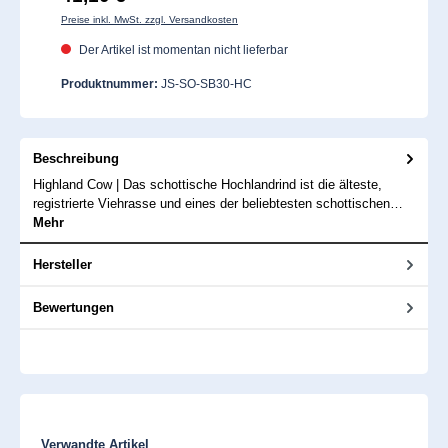
Preise inkl. MwSt. zzgl. Versandkosten
Der Artikel ist momentan nicht lieferbar
Produktnummer:
JS-SO-SB30-HC
Beschreibung
Highland Cow | Das schottische Hochlandrind ist die älteste,
registrierte Viehrasse und eines der beliebtesten schottischen…
Mehr
Hersteller
Bewertungen
Produktgalerie überspringen
Verwandte Artikel