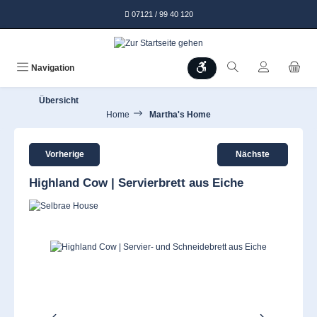
alt springen
07121 / 99 40 120
Werkzeugleiste anzeigen
Navigation
Übersicht
Home
Martha's Home
Vorherige
Nächste
Highland Cow | Servierbrett aus Eiche
Bildergalerie überspringen