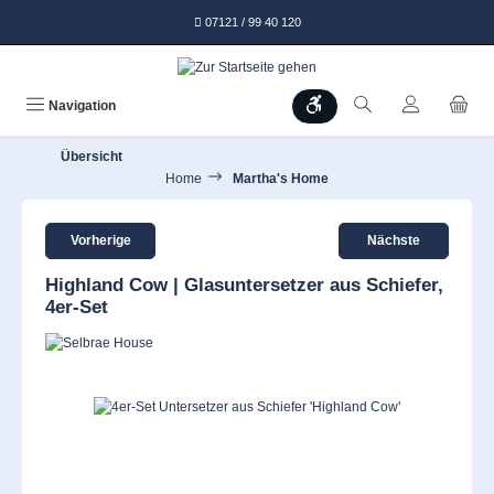
alt springen
07121 / 99 40 120
Werkzeugleiste anzeigen
Navigation
Übersicht
Home
Martha's Home
Vorherige
Nächste
Highland Cow | Glasuntersetzer aus Schiefer,
4er-Set
Bildergalerie überspringen