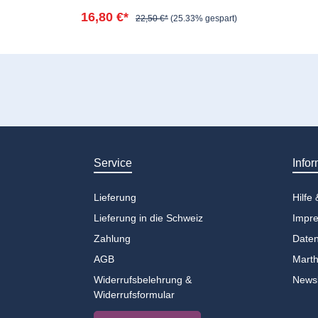
16,80 €*
22,50 €*
(25.33% gespart)
Service
Infor
Lieferung
Hilfe
Lieferung in die Schweiz
Impr
Zahlung
Daten
AGB
Marth
Widerrufsbelehrung &
Newsl
Widerrufsformular