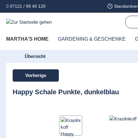
07121 / 99 40 120
Standardver
springen
Zur Hauptnavigation springen
MARTHA'S HOME
GARDENING & GESCHENKE
G
Übersicht
Vorherige
Happy Schale Punkte, dunkelblau
Bildergalerie überspringen