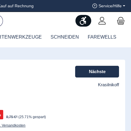
auf auf Rechnung
Service/Hilfe
Werkzeugleiste anzeig
RTENWERKZEUGE
SCHNEIDEN
FAREWELLS
Nächste
Krasilnikoff
%
8,75 €*
(25.71% gespart)
l. Versandkosten