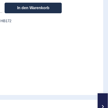
en gewünschten Wert ein oder benutze die Schaltflächen um die Anzahl zu erhöhen
In den Warenkorb
:
HB172
›