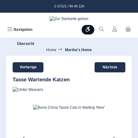
alt springen
07121 / 99 40 120
Werkzeugleiste anzeigen
Navigation
Übersicht
Home
Martha's Home
Vorherige
Nächste
Tasse Wartende Katzen
Bildergalerie überspringen