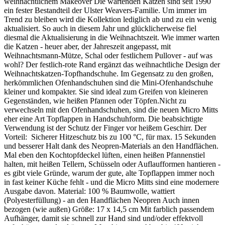
weihnachtlichem Makeover Die wartenden Katzen sind seit 1990
ein fester Bestandteil der Ulster Weavers-Familie. Um immer im
Trend zu bleiben wird die Kollektion lediglich ab und zu ein wenig
aktualisiert. So auch in diesem Jahr und glücklicherweise fiel
diesmal die Aktualisierung in die Weihnachtszeit. Wie immer warten
die Katzen - heuer aber, der Jahreszeit angepasst, mit
Weihnachtsmann-Mütze, Schal oder festlichem Pullover - auf was
wohl? Der festlich-rote Rand ergänzt das weihnachtliche Design der
Weihnachtskatzen-Topfhandschuhe. Im Gegensatz zu den großen,
herkömmlichen Ofenhandschuhen sind die Mini-Ofenhandschuhe
kleiner und kompakter. Sie sind ideal zum Greifen von kleineren
Gegenständen, wie heißen Pfannen oder Töpfen.Nicht zu
verwechseln mit den Ofenhandschuhen, sind die neuen Micro Mitts
eher eine Art Topflappen in Handschuhform. Die beabsichtigte
Verwendung ist der Schutz der Finger vor heißem Geschirr. Der
Vorteil: Sicherer Hitzeschutz bis zu 100 °C, für max. 15 Sekunden
und besserer Halt dank des Neopren-Materials an den Handflächen.
Mal eben den Kochtopfdeckel lüften, einen heißen Pfannenstiel
halten, mit heißen Tellern, Schüsseln oder Auflaufformen hantieren -
es gibt viele Gründe, warum der gute, alte Topflappen immer noch
in fast keiner Küche fehlt - und die Micro Mitts sind eine modernere
Ausgabe davon. Material: 100 % Baumwolle, wattiert
(Polyesterfüllung) - an den Handflächen Neopren Auch innen
bezogen (wie außen) Größe: 17 x 14,5 cm Mit farblich passendem
Aufhänger, damit sie schnell zur Hand sind und/oder effektvoll