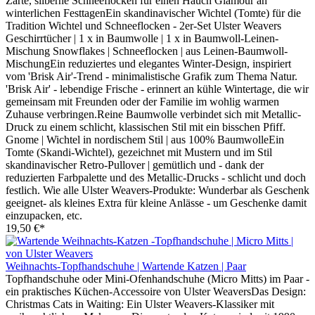
Zarte, silberne Schneeflocken für einen Hauch Glamour an
winterlichen FesttagenEin skandinavischer Wichtel (Tomte) für die
Tradition Wichtel und Schneeflocken - 2er-Set Ulster Weavers
Geschirrtücher | 1 x in Baumwolle | 1 x in Baumwoll-Leinen-
Mischung Snowflakes | Schneeflocken | aus Leinen-Baumwoll-
MischungEin reduziertes und elegantes Winter-Design, inspiriert
vom 'Brisk Air'-Trend - minimalistische Grafik zum Thema Natur.
'Brisk Air' - lebendige Frische - erinnert an kühle Wintertage, die wir
gemeinsam mit Freunden oder der Familie im wohlig warmen
Zuhause verbringen.Reine Baumwolle verbindet sich mit Metallic-
Druck zu einem schlicht, klassischen Stil mit ein bisschen Pfiff.
Gnome | Wichtel in nordischem Stil | aus 100% BaumwolleEin
Tomte (Skandi-Wichtel), gezeichnet mit Mustern und im Stil
skandinavischer Retro-Pullover | gemütlich und - dank der
reduzierten Farbpalette und des Metallic-Drucks - schlicht und doch
festlich. Wie alle Ulster Weavers-Produkte: Wunderbar als Geschenk
geeignet- als kleines Extra für kleine Anlässe - um Geschenke damit
einzupacken, etc.
19,50 €*
Weihnachts-Topfhandschuhe | Wartende Katzen | Paar
Topfhandschuhe oder Mini-Ofenhandschuhe (Micro Mitts) im Paar -
ein praktisches Küchen-Accessoire von Ulster WeaversDas Design:
Christmas Cats in Waiting: Ein Ulster Weavers-Klassiker mit