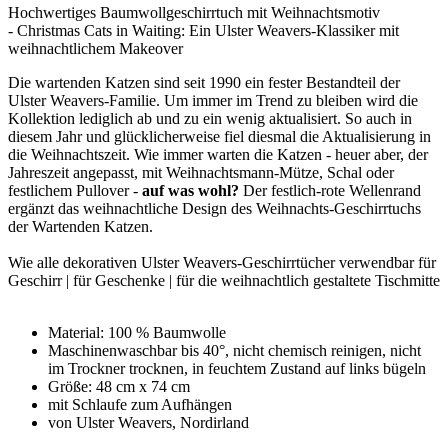
Hochwertiges Baumwollgeschirrtuch mit Weihnachtsmotiv
- Christmas Cats in Waiting: Ein Ulster Weavers-Klassiker mit
weihnachtlichem Makeover
Die wartenden Katzen sind seit 1990 ein fester Bestandteil der
Ulster Weavers-Familie. Um immer im Trend zu bleiben wird die
Kollektion lediglich ab und zu ein wenig aktualisiert. So auch in
diesem Jahr und glücklicherweise fiel diesmal die Aktualisierung in
die Weihnachtszeit. Wie immer warten die Katzen - heuer aber, der
Jahreszeit angepasst, mit Weihnachtsmann-Mütze, Schal oder
festlichem Pullover -
auf was wohl?
Der festlich-rote Wellenrand
ergänzt das weihnachtliche Design des Weihnachts-Geschirrtuchs
der Wartenden Katzen.
Wie alle dekorativen Ulster Weavers-Geschirrtücher verwendbar für
Geschirr | für Geschenke | für die weihnachtlich gestaltete Tischmitte
Material: 100 % Baumwolle
Maschinenwaschbar bis 40°, nicht chemisch reinigen, nicht
im Trockner trocknen, in feuchtem Zustand auf links bügeln
Größe: 48 cm x 74 cm
mit Schlaufe zum Aufhängen
von Ulster Weavers, Nordirland