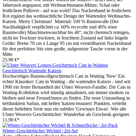
Jahreszeit angepasst, mit Weihnachtsmann-Mütze, Schal oder
festlichem Pullover - auf was wohl? Das Nackenband in festlichem
Rot ergänzt das weihnachtliche Design der Wartenden Weihnachts-
Katzen. Merry Christmas! Material: 100 % Baumwolle (Der
Nachhaltigkeit verpflichtet ca. 60% recycelte und 40% reine
Baumwolle) Maschinenwaschbar bis 40°, nicht chemisch reinigen,
nicht im Trockner trocknen, in feuchtem Zustand auf links bügeln
Größe: Breite 70 cm x Länge 95 cm mit verstellbarem Nackenband
für den perfekten Sitz eine große, aufgesetzte Tasche vorne in der
Mitte
25,90 €*
Geschirrtuch Wartende Katzen
Hochwertiges Baumwollgeschirrtuch Cats in Waiting 'New' Ein
echter Klassiker: Cats in Waiting - die wartenden Katzen - sind seit
1990 ein fester Bestandteil der Ulster Weavers-Familie. Die Cats in
Waiting-Kollektion wird ständig aktualisiert, um immer modern zu
bleiben und neue Freund/innen zu finden. Die neue Umrandung in
tiefdunklem Safran, mit hellen 'katzen-braunen' Punkten, verleiht
dieser beliebten Serie nun ein subtiles 'Gewisses Etwas'. Wie alle
Ulster Weavers Geschirrtücher: Wunderbar als Geschenk geeignet.
11,90 €*
Winter-Geschirrtücher Wichtel | 2er-Set