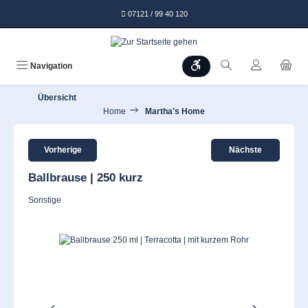
alt springen
07121 / 99 40 120
Werkzeugleiste anzeigen
Navigation
Übersicht
Home
Martha's Home
Vorherige
Nächste
Ballbrause | 250 kurz
Sonstige
Bildergalerie überspringen