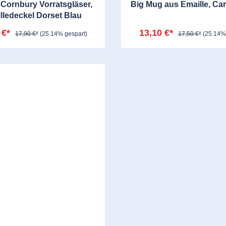
 Cornbury Vorratsgläser,
Big Mug aus Emaille, Ca
lledeckel Dorset Blau
 €*
13,10 €*
17,90 €*
(25.14% gespart)
17,50 €*
(25.14%