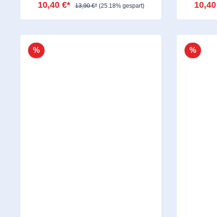
10,40 €*
10,40
13,90 €*
(25.18% gespart)
%
%