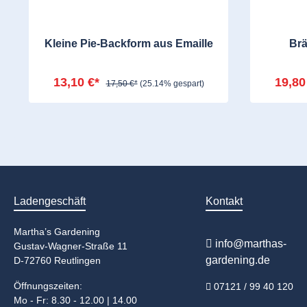
Kleine Pie-Backform aus Emaille
Brä
13,10 €*
19,80
17,50 €*
(25.14% gespart)
Ladengeschäft
Kontakt
Martha’s Gardening
info@marthas-
Gustav-Wagner-Straße 11
gardening.de
D-72760 Reutlingen
Öffnungszeiten:
07121 / 99 40 120
Mo - Fr: 8.30 - 12.00 | 14.00