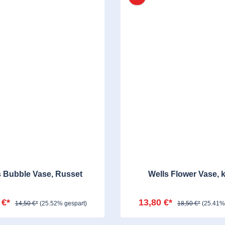
s Bubble Vase, Russet
Wells Flower Vase, k
 €*
13,80 €*
14,50 €*
(25.52% gespart)
18,50 €*
(25.41%