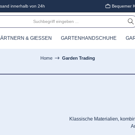
sand innerhalb von 24h
Bequemer K
ÄRTNERN & GIESSEN
GARTENHANDSCHUHE
GA
Home
Garden Trading
Klassische Materialien, kombin
Ar