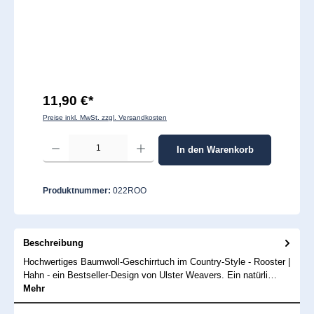
11,90 €*
Preise inkl. MwSt. zzgl. Versandkosten
Produkt Anzahl: Gib den gewünschten Wert ein oder benutze die Schaltflächen um 
In den Warenkorb
Produktnummer:
022ROO
Beschreibung
Hochwertiges Baumwoll-Geschirrtuch im Country-Style - Rooster |
Hahn - ein Bestseller-Design von Ulster Weavers. Ein natürli…
Mehr