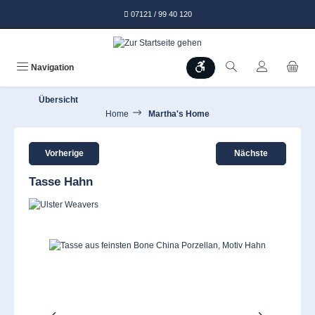
alt springen
07121 / 99 40 120
Werkzeugleiste anzeigen
Navigation
Übersicht
Home
Martha's Home
Vorherige
Nächste
Tasse Hahn
Bildergalerie überspringen