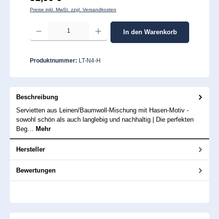
Preise inkl. MwSt. zzgl. Versandkosten
Produkt Anzahl: Gib den gewünschten Wert ein oder benutze die Schaltflächen um 
In den Warenkorb
Produktnummer:
LT-N4-H
Beschreibung
Servietten aus Leinen/Baumwoll-Mischung mit Hasen-Motiv -
sowohl schön als auch langlebig und nachhaltig | Die perfekten
Beg…
Mehr
Hersteller
Bewertungen