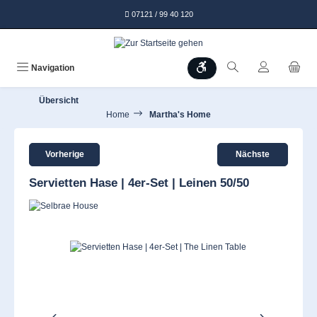
alt springen
07121 / 99 40 120
Werkzeugleiste anzeigen
Navigation
Übersicht
Home
Martha's Home
Vorherige
Nächste
Servietten Hase | 4er-Set | Leinen 50/50
Bildergalerie überspringen